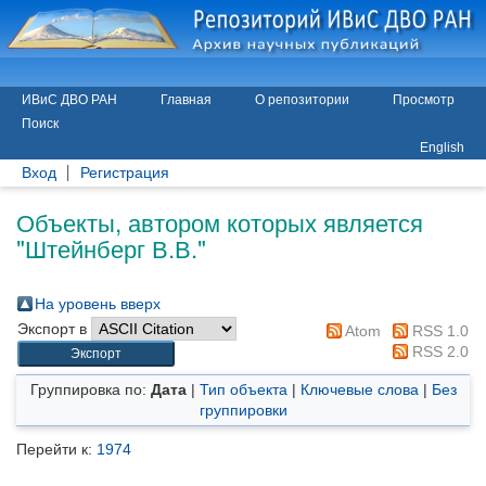
ИВиС ДВО РАН
Главная
О репозитории
Просмотр
Поиск
English
Вход
Регистрация
Объекты, автором которых является
"
Штейнберг В.В.
"
На уровень вверх
Экспорт в
Atom
RSS 1.0
RSS 2.0
Группировка по:
Дата
|
Тип объекта
|
Ключевые слова
|
Без
группировки
Перейти к:
1974