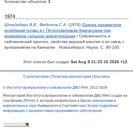
Количество объектов:
1
.
1974
Штейнберг В.В.
,
Федотов С.А.
(1974)
Оценка параметров
колебаний почвы в г. Петропавловске-Камчатском при
возможном сильном землетрясении
/ Сейсмичность и
сейсмический прогноз, свойства верхней мантии и их связь с
вулканизмом на Камчатке . Новосибирск: Наука. С. 90-100.
Этот список был создан
Sat Aug 8 21:33:15 2026 +12
.
О репозитории
|
Политика репозитория
|
Контакты
©
Институт вулканологии и сейсмологии ДВО РАН
, 2012-
2026
Репозиторий Института вулканологии и сейсмологии ДВО РАН создан на
платформе
EPrints 3
, которая разработана в
Школе электроники и
компьютерных наук
Университета Саутгемптона.
Более подробная
информация о разработчиках программного обеспечения
.