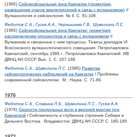
(1985)
Сейсмофокальная зона Камчатки (геометрия,
размещение очагов землетрясений и связь с вулканизмом)
//
Вулканология и сейсмология. № 4. С. 91-108.
Федотов С.А.
,
Гусев А.А.
,
Чернышева Г.В.
,
Шумилина Л.С.
(1985)
Сейсмофокальная зона Камчатки: геометрия,
распределение гипоцентров и связь с вулканизмом
//
Вулканизм и связанные с ним процессы. Тезисы докладов VI
Всесоюзного вулканологического совещания. Петропавловск-
Камчатский, сентябрь 1985 г.. Петропавловск-Камчатский: ИВ
ДВНЦ АН СССР. Вып. 1. С. 187-188.
Федотов С.А.
,
Шумилина Л.С.
(1985)
Развитие
сейсмологических наблюдений на Камчатке
/ Проблемы
современной сейсмологии . М.: Наука. С. 71-86.
1976
Федотов С.А.
,
Славина Л.Б.
,
Шумилина Л.С.
,
Гусев А.А.
(1976)
Скорости продольных волн в верхней мантии под
Камчаткой
/ Сейсмичность и глубинное строение Сибири и
Дальнего Востока . Владивосток: ДВНЦ АН СССР. С. 180-189.
1972