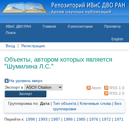
ИВиС ДВО РАН
Главная
О репозитории
Просмотр
Поиск
English
Вход
Регистрация
Объекты, автором которых является
"
Шумилина Л.С.
"
На уровень вверх
Экспорт в
Atom
RSS 1.0
RSS 2.0
Группировка по:
Дата
|
Тип объекта
|
Ключевые слова
|
Без
группировки
Перейти к:
1998
|
1993
|
1987
|
1986
|
1985
|
1976
|
1972
|
1971