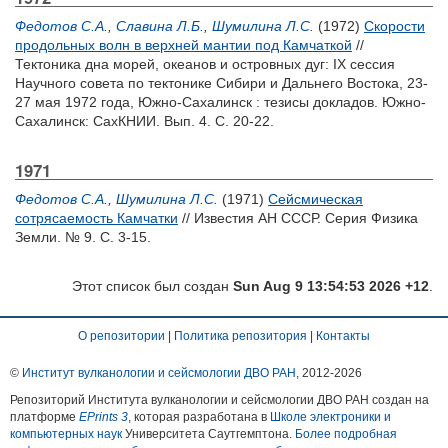
Федотов С.А.
,
Славина Л.Б.
,
Шумилина Л.С.
(1972)
Скорости
продольных волн в верхней мантии под Камчаткой
//
Тектоника дна морей, океанов и островных дуг: IX сессия
Научного совета по тектонике Сибири и Дальнего Востока, 23-
27 мая 1972 года, Южно-Сахалинск : тезисы докладов. Южно-
Сахалинск: СахКНИИ. Вып. 4. С. 20-22.
1971
Федотов С.А.
,
Шумилина Л.С.
(1971)
Сейсмическая
сотрясаемость Камчатки
// Известия АН СССР. Серия Физика
Земли. № 9. С. 3-15.
Этот список был создан
Sun Aug 9 13:54:53 2026 +12
.
О репозитории
|
Политика репозитория
|
Контакты
©
Институт вулканологии и сейсмологии ДВО РАН
, 2012-
2026
Репозиторий Института вулканологии и сейсмологии ДВО РАН создан на
платформе
EPrints 3
, которая разработана в
Школе электроники и
компьютерных наук
Университета Саутгемптона.
Более подробная