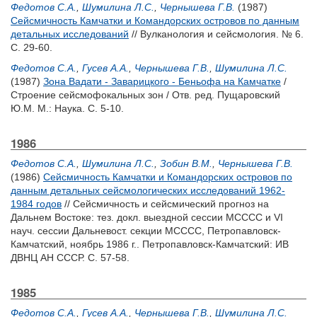
Федотов С.А.
,
Шумилина Л.С.
,
Чернышева Г.В.
(1987)
Сейсмичность Камчатки и Командорских островов по данным
детальных исследований
// Вулканология и сейсмология. № 6.
С. 29-60.
Федотов С.А.
,
Гусев А.А.
,
Чернышева Г.В.
,
Шумилина Л.С.
(1987)
Зона Вадати - Заварицкого - Беньофа на Камчатке
/
Строение сейсмофокальных зон / Отв. ред.
Пущаровский
Ю.М.
М.: Наука. С. 5-10.
1986
Федотов С.А.
,
Шумилина Л.С.
,
Зобин В.М.
,
Чернышева Г.В.
(1986)
Сейсмичность Камчатки и Командорских островов по
данным детальных сейсмологических исследований 1962-
1984 годов
// Сейсмичность и сейсмический прогноз на
Дальнем Востоке: тез. докл. выездной сессии МСССС и VI
науч. сессии Дальневост. секции МСССС, Петропавловск-
Камчатский, ноябрь 1986 г.. Петропавловск-Камчатский: ИВ
ДВНЦ АН СССР. С. 57-58.
1985
Федотов С.А.
,
Гусев А.А.
,
Чернышева Г.В.
,
Шумилина Л.С.