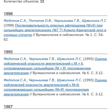
Количество объектов:
12
.
1998
Федотов С.А.
,
Потапов О.В.
,
Чернышева Г.В.
,
Шумилина Л.С.
(1998)
Последовательность опасных афтершоков (М=6) при
сильнейших землетрясениях (М7,7) Курило-Камчатской дуги и
сходных структур
// Вулканология и сейсмология. № 1. С. 54-
62.
1993
Федотов С.А.
,
Чернышева Г.В.
,
Шумилина Л.С.
(1993)
Оценка
сейсмической опасности землетрясений с М > 6,
сопровождающих сильнейшие (М = 8) тихоокеанские
землетрясения
// Вулканология и сейсмология. № 6. С. 3-12.
Федотов С.А.
,
Чернышева Г.В.
,
Шумилина Л.С.
(1993)
Оценка
сейсмческой опасности землетрясений с М=6,
сопровождающих сильнейшие (М=8) тихоокеанские
землетрясения
// Вулканология и сейсмология. № 6. С. 3-12.
1987