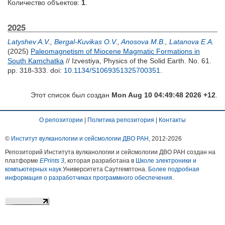
Количество объектов:
1
.
2025
Latyshev A.V.
,
Bergal-Kuvikas O.V.
,
Anosova M.B.
,
Latanova E.A.
(2025)
Paleomagnetism of Miocene Magmatic Formations in
South Kamchatka
// Izvestiya, Physics of the Solid Earth. No. 61.
pp. 318-333.
doi:
10.1134/S1069351325700351
.
Этот список был создан
Mon Aug 10 04:49:48 2026 +12
.
О репозитории
|
Политика репозитория
|
Контакты
©
Институт вулканологии и сейсмологии ДВО РАН
, 2012-
2026
Репозиторий Института вулканологии и сейсмологии ДВО РАН создан на
платформе
EPrints 3
, которая разработана в
Школе электроники и
компьютерных наук
Университета Саутгемптона.
Более подробная
информация о разработчиках программного обеспечения
.