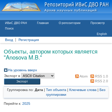
ИВиС ДВО РАН
Главная
О репозитории
Просмотр
Поиск
English
Вход
Регистрация
Объекты, автором которых является
"
Anosova M.B.
"
На уровень вверх
Экспорт в
Atom
RSS 1.0
RSS 2.0
Группировка по:
Дата
|
Тип объекта
|
Ключевые слова
|
Без
группировки
Перейти к:
2025