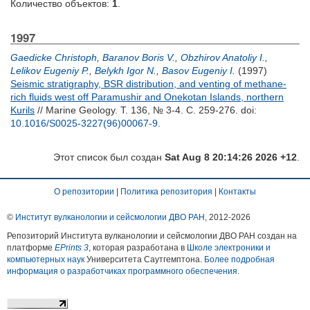
Количество объектов:
1
.
1997
Gaedicke Christoph
,
Baranov Boris V.
,
Obzhirov Anatoliy I.
,
Lelikov Eugeniy P.
,
Belykh Igor N.
,
Basov Eugeniy I.
(1997)
Seismic stratigraphy, BSR distribution, and venting of methane-
rich fluids west off Paramushir and Onekotan Islands, northern
Kurils
// Marine Geology. Т. 136, № 3-4. С. 259-276.
doi:
10.1016/S0025-3227(96)00067-9
.
Этот список был создан
Sat Aug 8 20:14:26 2026 +12
.
О репозитории
|
Политика репозитория
|
Контакты
©
Институт вулканологии и сейсмологии ДВО РАН
, 2012-
2026
Репозиторий Института вулканологии и сейсмологии ДВО РАН создан на
платформе
EPrints 3
, которая разработана в
Школе электроники и
компьютерных наук
Университета Саутгемптона.
Более подробная
информация о разработчиках программного обеспечения
.