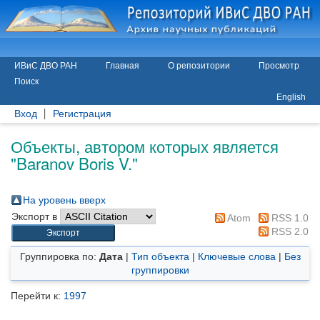
ИВиС ДВО РАН
Главная
О репозитории
Просмотр
Поиск
English
Вход
Регистрация
Объекты, автором которых является
"
Baranov Boris V.
"
На уровень вверх
Экспорт в
Atom
RSS 1.0
RSS 2.0
Группировка по:
Дата
|
Тип объекта
|
Ключевые слова
|
Без
группировки
Перейти к:
1997