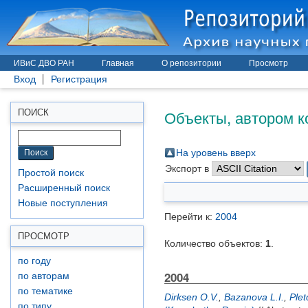
ИВиС ДВО РАН
Главная
О репозитории
Просмотр
Вход
Регистрация
Объекты, автором к
ПОИСК
На уровень вверх
Экспорт в
Простой поиск
Расширенный поиск
Новые поступления
Перейти к:
2004
ПРОСМОТР
Количество объектов:
1
.
по году
2004
по авторам
по тематике
Dirksen O.V.
,
Bazanova L.I.
,
Plet
по типу