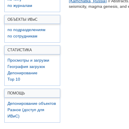
(Kamchatka, Russia)
// Abstract
по журналам
seismicity, magma genesis, and e
ОБЪЕКТЫ ИВ
и
С
по подразделениям
по сотрудникам
СТАТИСТИКА
Просмотры и загрузки
География загрузок
Депонирование
Top 10
ПОМОЩЬ
Депонирование объектов
Разное (доступ для
ИВиС)