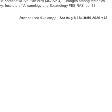
ile-Kamchatka-Aleutian Arcs (JKASP-4). Linkages among tectonics,
ky: Institute of Volcanology and Seismology FEB RAS. pp. 55.
Этот список был создан
Sat Aug 8 18:19:50 2026 +12
.