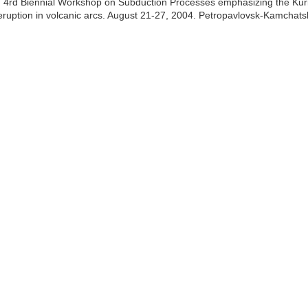
s. 4rd Biennial Workshop on Subduction Processes emphasizing the Kur
ruption in volcanic arcs. August 21-27, 2004. Petropavlovsk-Kamchats