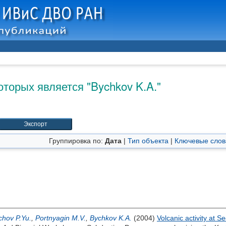
оторых является "
Bychkov K.A.
"
Группировка по:
Дата
|
Тип объекта
|
Ключевые слов
chov P.Yu.
,
Portnyagin M.V.
,
Bychkov K.A.
(2004)
Volcanic activity at 