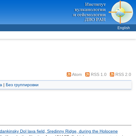
English
Atom
RSS 1.0
RSS 2.0
а
|
Без группировки
Sedankinsky Dol lava field, Sredinny Ridge, during the Holocene