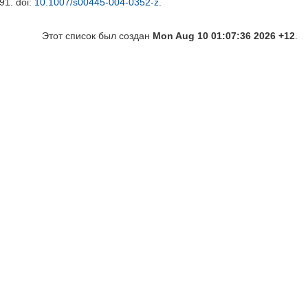
291.
doi:
10.1007/s00445-004-0352-z
.
Этот список был создан
Mon Aug 10 01:07:36 2026 +12
.