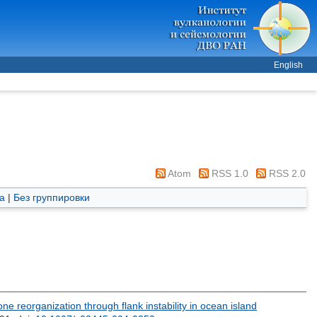
English
Atom
RSS 1.0
RSS 2.0
а
|
Без группировки
zone reorganization through flank instability in ocean island