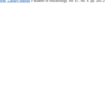
rife, Canary Islands
// Bulletin of Volcanology. Vol. 67, No. 4. pp. 281-