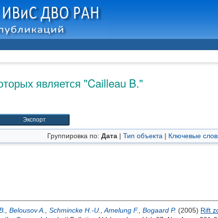
оторых является "
Cailleau B.
"
Группировка по:
Дата
|
Тип объекта
|
Ключевые слов
B.
,
Belousov A.
,
Schmincke H.-U.
,
Amelung F.
,
Bogaard P.
(2005)
Rift 