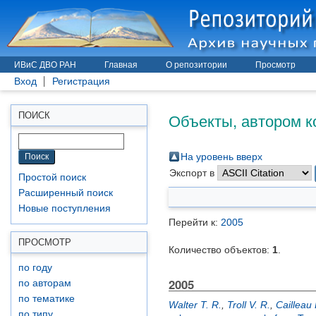
ИВиС ДВО РАН
Главная
О репозитории
Просмотр
Вход
Регистрация
Объекты, автором к
ПОИСК
На уровень вверх
Экспорт в
Простой поиск
Расширенный поиск
Новые поступления
Перейти к:
2005
ПРОСМОТР
Количество объектов:
1
.
по году
2005
по авторам
по тематике
Walter T. R.
,
Troll V. R.
,
Cailleau 
по типу