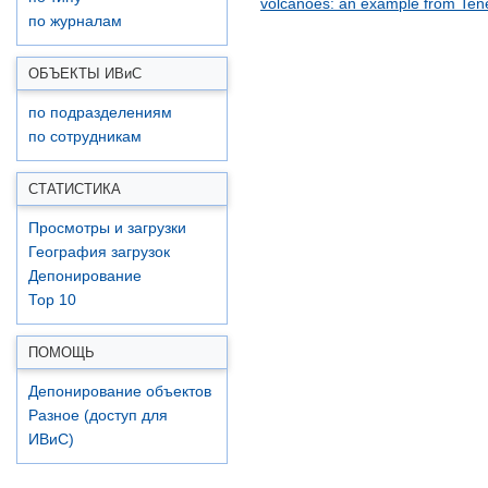
volcanoes: an example from Tene
по журналам
ОБЪЕКТЫ ИВ
и
С
по подразделениям
по сотрудникам
СТАТИСТИКА
Просмотры и загрузки
География загрузок
Депонирование
Top 10
ПОМОЩЬ
Депонирование объектов
Разное (доступ для
ИВиС)