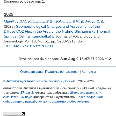
Количество объектов:
1
.
2025
Melnikov D.V.
,
Kalacheva E.G.
,
Voloshina E.V.
,
Erdnieva D.Yu.
(2025)
Geomorphological Changes and Assessment of the
Diffuse CO2 Flux in the Area of the Nizhne-Shchapinsky Thermal
Springs (Central Kamchatka)
// Journal of Volcanology and
Seismology. Vol. 19, No. S1. pp. S208-S219.
doi:
10.1134/S0742046325700411
.
Этот список был создан
Sun Aug 9 18:47:27 2026 +12
.
О репозитории
|
Политика репозитория
|
Контакты
©
Институт вулканологии и сейсмологии ДВО РАН
, 2012-
2026
Репозиторий Института вулканологии и сейсмологии ДВО РАН создан на
платформе
EPrints 3
, которая разработана в
Школе электроники и
компьютерных наук
Университета Саутгемптона.
Более подробная
информация о разработчиках программного обеспечения
.