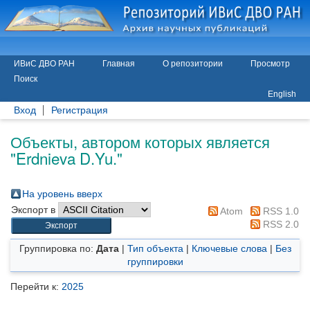
ИВиС ДВО РАН
Главная
О репозитории
Просмотр
Поиск
English
Вход
Регистрация
Объекты, автором которых является
"
Erdnieva D.Yu.
"
На уровень вверх
Экспорт в
Atom
RSS 1.0
RSS 2.0
Группировка по:
Дата
|
Тип объекта
|
Ключевые слова
|
Без
группировки
Перейти к:
2025