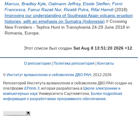
Marcus
,
Bradley Kyle
,
Oalmann Jeffrey
,
Eisele Steffen
,
Forni
Francesca
,
Fairuz Razali Nur
,
Rizaldi Putra
,
Rifai Hamdi
(2018)
Improving our understanding of Southeast Asian volcanic eruption
histories, with an emphasis on Sumatra (Indonesia)
// Crossing
New Frontiers - Tephra Hunt in Transylvania 24-29 June 2018 in
Romania, Europe.
Этот список был создан
Sat Aug 8 13:51:20 2026 +12
.
О репозитории
|
Политика репозитория
|
Контакты
©
Институт вулканологии и сейсмологии ДВО РАН
, 2012-
2026
Репозиторий Института вулканологии и сейсмологии ДВО РАН создан на
платформе
EPrints 3
, которая разработана в
Школе электроники и
компьютерных наук
Университета Саутгемптона.
Более подробная
информация о разработчиках программного обеспечения
.