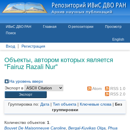
ИВиС ДВО РАН
Главная
О репозитории
Просмотр
Поиск
English
Вход
Регистрация
Объекты, автором которых является
"
Fairuz Razali Nur
"
На уровень вверх
Экспорт в
Atom
RSS 1.0
RSS 2.0
Группировка по:
Дата
|
Тип объекта
|
Ключевые слова
|
Без
группировки
Количество объектов:
1
.
Bouvet De Maisonneuve Caroline
,
Bergal-Kuvikas Olga
,
Phua