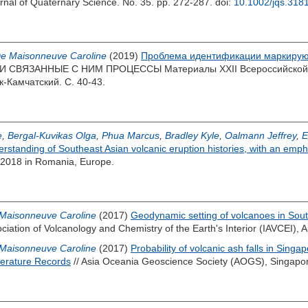
urnal of Quaternary Science. No. 35. pp. 272-287.
doi:
10.1002/jqs.318
e Maisonneuve Caroline
(2019)
Проблема идентификации маркирую
И СВЯЗАННЫЕ С НИМ ПРОЦЕССЫ Материалы XXII Всероссийской 
к-Камчатский. С. 40-43.
e
,
Bergal-Kuvikas Olga
,
Phua Marcus
,
Bradley Kyle
,
Oalmann Jeffrey
,
E
rstanding of Southeast Asian volcanic eruption histories, with an emp
 2018 in Romania, Europe.
Maisonneuve Caroline
(2017)
Geodynamic setting of volcanoes in Sou
ociation of Volcanology and Chemistry of the Earth's Interior (IAVCEI),
Maisonneuve Caroline
(2017)
Probability of volcanic ash falls in Singa
iterature Records
// Asia Oceania Geoscience Society (AOGS), Singapo