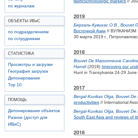
tephrochronologic markers
// Jo
по журналам
2019
ОБЪЕКТЫ ИВ
и
С
Бергаль-Кувикас О.В.
,
Bouvet D
Восточной Азии
// ВУЛКАНИЗМ 
по подразделениям
30 марта 2019 г., Петропавловс
по сотрудникам
2018
СТАТИСТИКА
Bouvet De Maisonneuve Carolin
Просмотры и загрузки
Hamdi
(2018)
Improving our unde
География загрузок
Hunt in Transylvania 24-29 June
Депонирование
Top 10
2017
Bergal-Kuvikas Olga
,
Bouvet De 
ПОМОЩЬ
productivities
// International Ass
Депонирование объектов
Bergal-Kuvikas Olga
,
Bouvet De 
South East Asia and reviews of l
Разное (доступ для
ИВиС)
2016