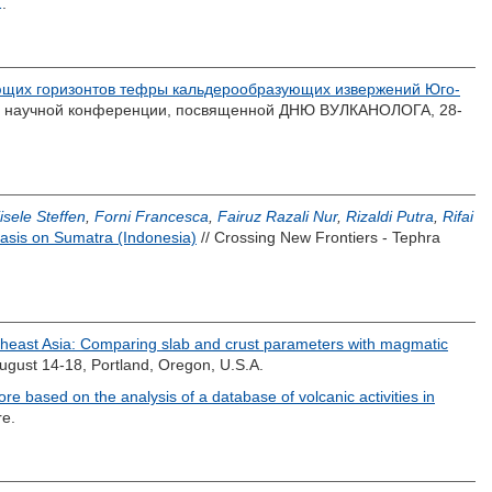
1
.
щих горизонтов тефры кальдерообразующих извержений Юго-
научной конференции, посвященной ДНЮ ВУЛКАНОЛОГА, 28-
isele Steffen
,
Forni Francesca
,
Fairuz Razali Nur
,
Rizaldi Putra
,
Rifai
hasis on Sumatra (Indonesia)
// Crossing New Frontiers - Tephra
theast Asia: Comparing slab and crust parameters with magmatic
 August 14-18, Portland, Oregon, U.S.A.
pore based on the analysis of a database of volcanic activities in
re.