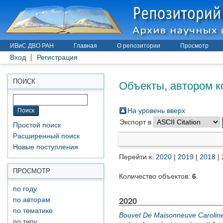
ИВиС ДВО РАН
Главная
О репозитории
Просмотр
Вход
Регистрация
Объекты, автором к
ПОИСК
На уровень вверх
Экспорт в
Простой поиск
Расширенный поиск
Новые поступления
Перейти к:
2020
|
2019
|
2018
|
ПРОСМОТР
Количество объектов:
6
.
по году
2020
по авторам
по тематике
Bouvet De Maisonneuve Carolin
по типу