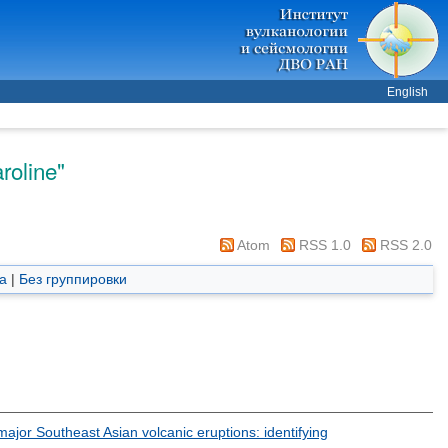
English
roline
"
Atom
RSS 1.0
RSS 2.0
а
|
Без группировки
jor Southeast Asian volcanic eruptions: identifying