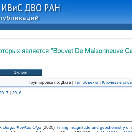
оторых является "
Bouvet De Maisonneuve Ca
Группировка по:
Дата
|
Тип объекта
|
Ключевые слов
2017
|
2016
e
,
Bergal-Kuvikas Olga
(2020)
Timing, magnitude and geochemistry of ma