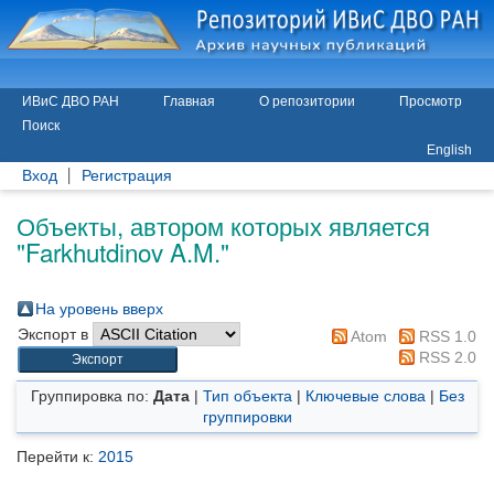
ИВиС ДВО РАН
Главная
О репозитории
Просмотр
Поиск
English
Вход
Регистрация
Объекты, автором которых является
"
Farkhutdinov A.M.
"
На уровень вверх
Экспорт в
Atom
RSS 1.0
RSS 2.0
Группировка по:
Дата
|
Тип объекта
|
Ключевые слова
|
Без
группировки
Перейти к:
2015