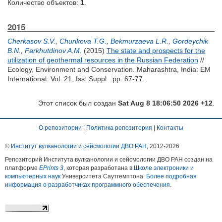
Количество объектов:
1
.
2015
Cherkasov S.V.
,
Churikova T.G.
,
Bekmurzaeva L.R.
,
Gordeychik
B.N.
,
Farkhutdinov A.M.
(2015)
The state and prospects for the
utilization of geothermal resources in the Russian Federation
//
Ecology, Environment and Conservation. Maharashtra, India: EM
International. Vol. 21, Iss. Suppl.. pp. 67-77.
Этот список был создан
Sat Aug 8 18:06:50 2026 +12
.
О репозитории
|
Политика репозитория
|
Контакты
©
Институт вулканологии и сейсмологии ДВО РАН
, 2012-
2026
Репозиторий Института вулканологии и сейсмологии ДВО РАН создан на
платформе
EPrints 3
, которая разработана в
Школе электроники и
компьютерных наук
Университета Саутгемптона.
Более подробная
информация о разработчиках программного обеспечения
.