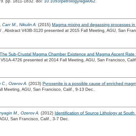
. 9. pp. 1811-1832.
doi:
10.1093/petrology/egw062
.
,
Carr M.
,
Nikulin A.
(2015)
Magma mixing and degassing processes in
/ , Abstract V43B-3120 presented at 2015 Fall Meeting, AGU, San Franci
The Sub-Crustal Magma Chamber Existence and Magma Ascent Rate fo
t V51A-4726 presented at 2014 Fall Meeting, AGU, San Francisco, Calif
 C.
,
Ozerov A.
(2013)
Pyroxenite is a possible cause of enriched magm
l Meeting, AGU, San Francisco, Calif., 9-13 Dec..
nyagin M.
,
Ozerov A.
(2012)
Identification of Source Lithology at So
AGU, San Francisco, Calif., 3-7 Dec.