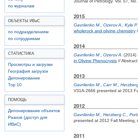
Journal of Petrology. Vol. 57, No
по журналам
2015
ОБЪЕКТЫ ИВ
и
С
Gavrilenko M.
,
Ozerov A.
,
Kyle P.
wholerock and olivine chemistry
/
по подразделениям
по сотрудникам
2014
СТАТИСТИКА
Gavrilenko M.
,
Ozerov A.
(2014)
in Olivine Phenocrysts
// Abstrac
Просмотры и загрузки
География загрузок
2013
Депонирование
Gavrilenko M.
,
Carr M.
,
Herzberg
Top 10
V31A-2666 presented at 2013 Fal
ПОМОЩЬ
2012
Депонирование объектов
Gavrilenko M.
,
Herzberg C.
,
Port
Разное (доступ для
presented at 2012 Fall Meeting, 
ИВиС)
2011