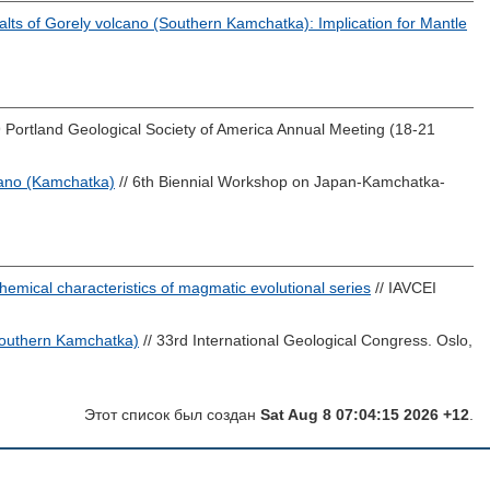
lts of Gorely volcano (Southern Kamchatka): Implication for Mantle
 Portland Geological Society of America Annual Meeting (18-21
cano (Kamchatka)
// 6th Biennial Workshop on Japan-Kamchatka-
emical characteristics of magmatic evolutional series
// IAVCEI
Southern Kamchatka)
// 33rd International Geological Congress. Oslo,
Этот список был создан
Sat Aug 8 07:04:15 2026 +12
.