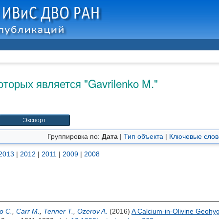
оторых является "
Gavrilenko M.
"
Группировка по:
Дата
|
Тип объекта
|
Ключевые слов
2013
|
2012
|
2011
|
2009
|
2008
to C.
,
Carr M.
,
Tenner T.
,
Ozerov A.
(2016)
A Calcium-in-Olivine Geohy