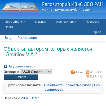
ИВиС ДВО РАН
Главная
О репозитории
Просмотр
Поиск
English
Вход
Регистрация
Объекты, автором которых является
"
Gavrilov V.A.
"
На уровень вверх
Экспорт в
Atom
RSS 1.0
RSS 2.0
Группировка по:
Дата
|
Тип объекта
|
Ключевые слова
|
Без
группировки
Перейти к:
2007
|
1997