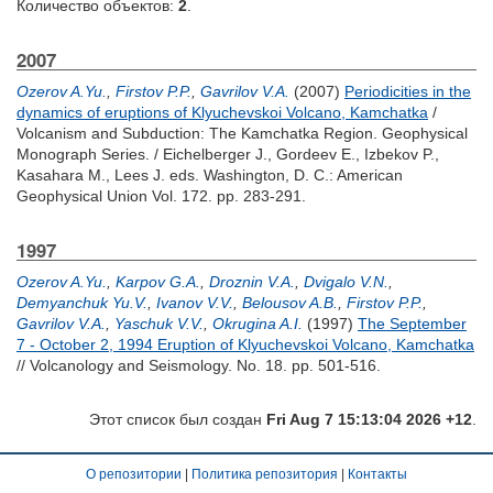
Количество объектов:
2
.
2007
Ozerov A.Yu.
,
Firstov P.P.
,
Gavrilov V.A.
(2007)
Periodicities in the
dynamics of eruptions of Klyuchevskoi Volcano, Kamchatka
/
Volcanism and Subduction: The Kamchatka Region. Geophysical
Monograph Series. /
Eichelberger J.
,
Gordeev E.
,
Izbekov P.
,
Kasahara M.
,
Lees J.
eds. Washington, D. C.: American
Geophysical Union Vol. 172. pp. 283-291.
1997
Ozerov A.Yu.
,
Karpov G.A.
,
Droznin V.A.
,
Dvigalo V.N.
,
Demyanchuk Yu.V.
,
Ivanov V.V.
,
Belousov A.B.
,
Firstov P.P.
,
Gavrilov V.A.
,
Yaschuk V.V.
,
Okrugina A.I.
(1997)
The September
7 - October 2, 1994 Eruption of Klyuchevskoi Volcano, Kamchatka
// Volcanology and Seismology. No. 18. pp. 501-516.
Этот список был создан
Fri Aug 7 15:13:04 2026 +12
.
О репозитории
|
Политика репозитория
|
Контакты