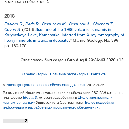
Количество объектов:
1
.
2018
Falvard S.
,
Paris R.
,
Belousova M.
,
Belousov A.
,
Giachetti T.
,
Cuven S.
(2018)
Scenario of the 1996 volcanic tsunamis in
Karymskoye Lake, Kamchatka, inferred from X-ray tomography of
heavy minerals in tsunami deposits
// Marine Geology. No. 396.
pp. 160-170.
Этот список был создан
Sun Aug 9 23:36:43 2026 +12
.
О репозитории
|
Политика репозитория
|
Контакты
©
Институт вулканологии и сейсмологии ДВО РАН
, 2012-
2026
Репозиторий Института вулканологии и сейсмологии ДВО РАН создан на
платформе
EPrints 3
, которая разработана в
Школе электроники и
компьютерных наук
Университета Саутгемптона.
Более подробная
информация о разработчиках программного обеспечения
.