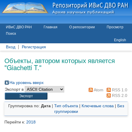
ИВиС ДВО РАН
Главная
О репозитории
Просмотр
Поиск
English
Вход
Регистрация
Объекты, автором которых является
"
Giachetti T.
"
На уровень вверх
Экспорт в
Atom
RSS 1.0
RSS 2.0
Группировка по:
Дата
|
Тип объекта
|
Ключевые слова
|
Без
группировки
Перейти к:
2018