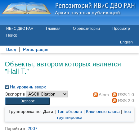
ИВиС ДВО РАН
Главная
О репозитории
Просмотр
Поиск
English
Вход
Регистрация
Объекты, автором которых является
"
Hall T.
"
На уровень вверх
Экспорт в
Atom
RSS 1.0
RSS 2.0
Группировка по:
Дата
|
Тип объекта
|
Ключевые слова
|
Без
группировки
Перейти к:
2007