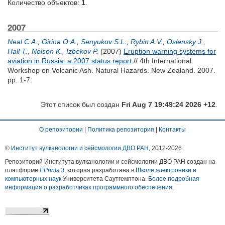
Количество объектов:
1
.
2007
Neal C.A.
,
Girina O.A.
,
Senyukov S.L.
,
Rybin A.V.
,
Osiensky J.
,
Hall T.
,
Nelson K.
,
Izbekov P.
(2007)
Eruption warning systems for
aviation in Russia: a 2007 status report
// 4th International
Workshop on Volcanic Ash. Natural Hazards. New Zealand. 2007.
pp. 1-7.
Этот список был создан
Fri Aug 7 19:49:24 2026 +12
.
О репозитории
|
Политика репозитория
|
Контакты
©
Институт вулканологии и сейсмологии ДВО РАН
, 2012-
2026
Репозиторий Института вулканологии и сейсмологии ДВО РАН создан на
платформе
EPrints 3
, которая разработана в
Школе электроники и
компьютерных наук
Университета Саутгемптона.
Более подробная
информация о разработчиках программного обеспечения
.