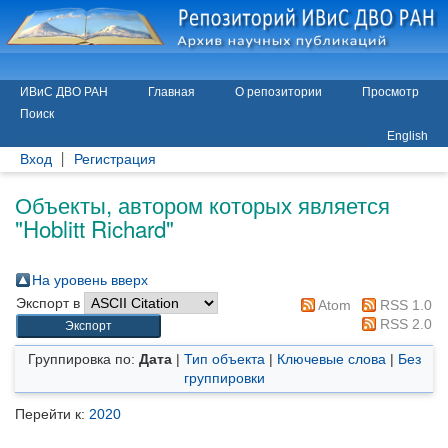
ИВиС ДВО РАН
Главная
О репозитории
Просмотр
Поиск
English
Вход
Регистрация
Объекты, автором которых является
"
Hoblitt Richard
"
На уровень вверх
Экспорт в
Atom
RSS 1.0
RSS 2.0
Группировка по:
Дата
|
Тип объекта
|
Ключевые слова
|
Без
группировки
Перейти к:
2020