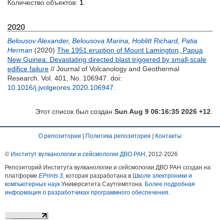
Количество объектов:
1
.
2020
Belousov Alexander
,
Belousova Marina
,
Hoblitt Richard
,
Patia
Herman
(2020)
The 1951 eruption of Mount Lamington, Papua
New Guinea: Devastating directed blast triggered by small-scale
edifice failure
// Journal of Volcanology and Geothermal
Research. Vol. 401, No. 106947.
doi:
10.1016/j.jvolgeores.2020.106947
.
Этот список был создан
Sun Aug 9 06:16:35 2026 +12
.
О репозитории
|
Политика репозитория
|
Контакты
©
Институт вулканологии и сейсмологии ДВО РАН
, 2012-
2026
Репозиторий Института вулканологии и сейсмологии ДВО РАН создан на
платформе
EPrints 3
, которая разработана в
Школе электроники и
компьютерных наук
Университета Саутгемптона.
Более подробная
информация о разработчиках программного обеспечения
.