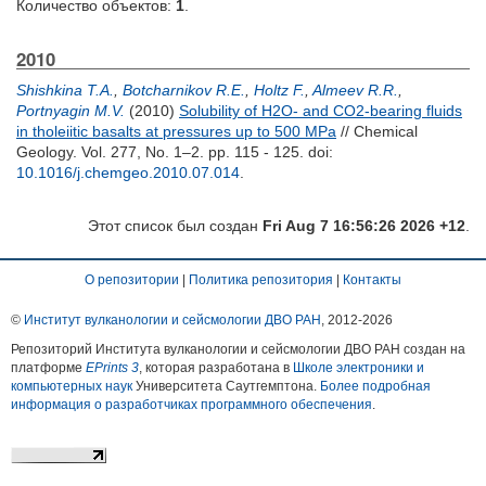
Количество объектов:
1
.
2010
Shishkina T.A.
,
Botcharnikov R.E.
,
Holtz F.
,
Almeev R.R.
,
Portnyagin M.V.
(2010)
Solubility of H2O- and CO2-bearing fluids
in tholeiitic basalts at pressures up to 500 MPa
// Chemical
Geology. Vol. 277, No. 1–2. pp. 115 - 125.
doi:
10.1016/j.chemgeo.2010.07.014
.
Этот список был создан
Fri Aug 7 16:56:26 2026 +12
.
О репозитории
|
Политика репозитория
|
Контакты
©
Институт вулканологии и сейсмологии ДВО РАН
, 2012-
2026
Репозиторий Института вулканологии и сейсмологии ДВО РАН создан на
платформе
EPrints 3
, которая разработана в
Школе электроники и
компьютерных наук
Университета Саутгемптона.
Более подробная
информация о разработчиках программного обеспечения
.