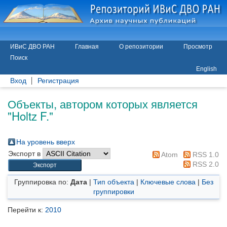
ИВиС ДВО РАН
Главная
О репозитории
Просмотр
Поиск
English
Вход
Регистрация
Объекты, автором которых является
"
Holtz F.
"
На уровень вверх
Экспорт в
Atom
RSS 1.0
RSS 2.0
Группировка по:
Дата
|
Тип объекта
|
Ключевые слова
|
Без
группировки
Перейти к:
2010