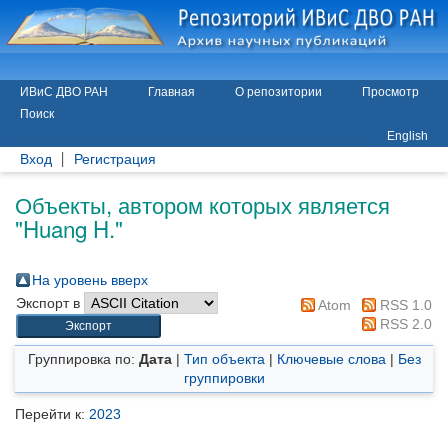
ИВиС ДВО РАН
Главная
О репозитории
Просмотр
Поиск
English
Вход
Регистрация
Объекты, автором которых является
"
Huang H.
"
На уровень вверх
Экспорт в
Atom
RSS 1.0
RSS 2.0
Группировка по:
Дата
|
Тип объекта
|
Ключевые слова
|
Без
группировки
Перейти к:
2023