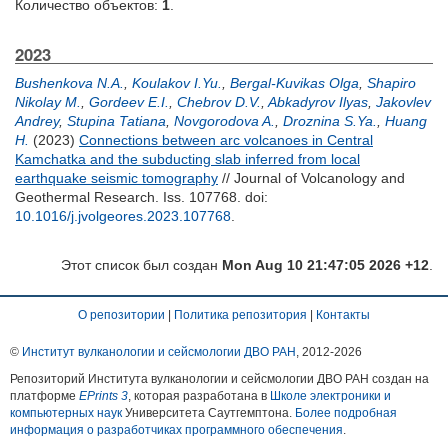
Количество объектов:
1
.
2023
Bushenkova N.A.
,
Koulakov I.Yu.
,
Bergal-Kuvikas Olga
,
Shapiro
Nikolay M.
,
Gordeev E.I.
,
Chebrov D.V.
,
Abkadyrov Ilyas
,
Jakovlev
Andrey
,
Stupina Tatiana
,
Novgorodova A.
,
Droznina S.Ya.
,
Huang
H.
(2023)
Connections between arc volcanoes in Central
Kamchatka and the subducting slab inferred from local
earthquake seismic tomography
// Journal of Volcanology and
Geothermal Research. Iss. 107768.
doi:
10.1016/j.jvolgeores.2023.107768
.
Этот список был создан
Mon Aug 10 21:47:05 2026 +12
.
О репозитории
|
Политика репозитория
|
Контакты
©
Институт вулканологии и сейсмологии ДВО РАН
, 2012-
2026
Репозиторий Института вулканологии и сейсмологии ДВО РАН создан на
платформе
EPrints 3
, которая разработана в
Школе электроники и
компьютерных наук
Университета Саутгемптона.
Более подробная
информация о разработчиках программного обеспечения
.