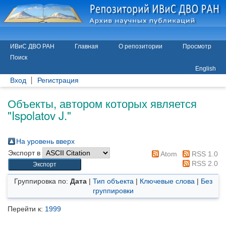
ИВиС ДВО РАН
Главная
О репозитории
Просмотр
Поиск
English
Вход
Регистрация
Объекты, автором которых является
"
Ispolatov J.
"
На уровень вверх
Экспорт в
Atom
RSS 1.0
RSS 2.0
Группировка по:
Дата
|
Тип объекта
|
Ключевые слова
|
Без
группировки
Перейти к:
1999