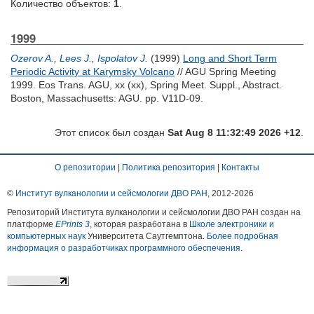
Количество объектов:
1
.
1999
Ozerov A.
,
Lees J.
,
Ispolatov J.
(1999)
Long and Short Term
Periodic Activity at Karymsky Volcano
// AGU Spring Meeting
1999. Eos Trans. AGU, xx (xx), Spring Meet. Suppl., Abstract.
Boston, Massachusetts: AGU. pp. V11D-09.
Этот список был создан
Sat Aug 8 11:32:49 2026 +12
.
О репозитории
|
Политика репозитория
|
Контакты
©
Институт вулканологии и сейсмологии ДВО РАН
, 2012-
2026
Репозиторий Института вулканологии и сейсмологии ДВО РАН создан на
платформе
EPrints 3
, которая разработана в
Школе электроники и
компьютерных наук
Университета Саутгемптона.
Более подробная
информация о разработчиках программного обеспечения
.