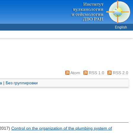
English
Atom
RSS 1.0
RSS 2.0
а
|
Без группировки
2017)
Control on the organization of the plumbing system of