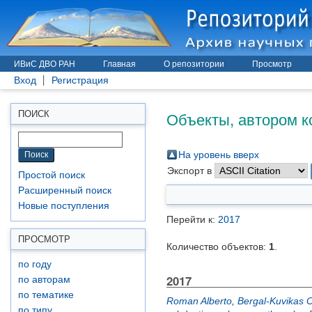
ИВиС ДВО РАН
Главная
О репозитории
Просмотр
Вход
Регистрация
Объекты, автором к
ПОИСК
На уровень вверх
Экспорт в
Простой поиск
Расширенный поиск
Новые поступления
Перейти к:
2017
ПРОСМОТР
Количество объектов:
1
.
по году
2017
по авторам
по тематике
Roman Alberto
,
Bergal-Kuvikas 
по типу