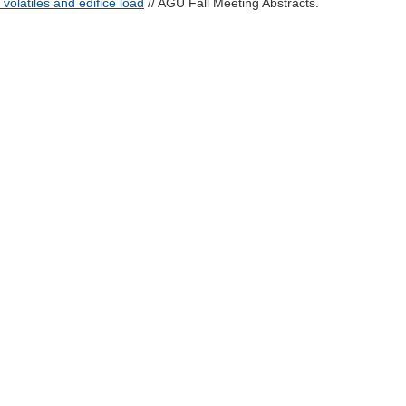
volatiles and edifice load
// AGU Fall Meeting Abstracts.