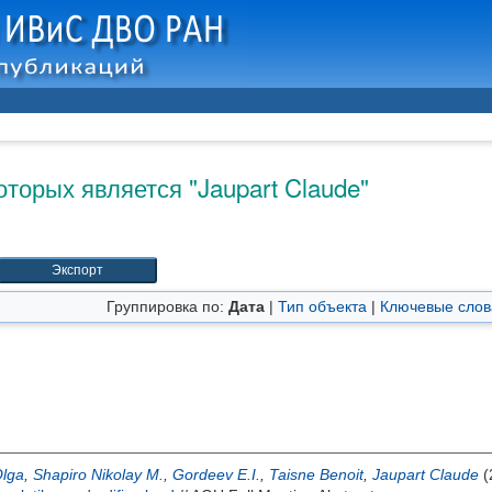
оторых является "
Jaupart Claude
"
Группировка по:
Дата
|
Тип объекта
|
Ключевые слов
Olga
,
Shapiro Nikolay M.
,
Gordeev E.I.
,
Taisne Benoit
,
Jaupart Claude
(