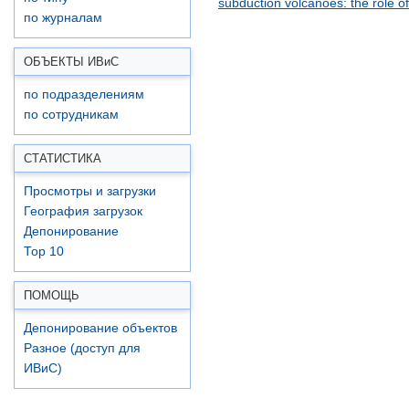
subduction volcanoes: the role of 
по журналам
ОБЪЕКТЫ ИВ
и
С
по подразделениям
по сотрудникам
СТАТИСТИКА
Просмотры и загрузки
География загрузок
Депонирование
Top 10
ПОМОЩЬ
Депонирование объектов
Разное (доступ для
ИВиС)