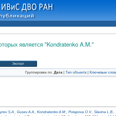
оторых является "
Kondratenko A.M.
"
Группировка по:
Дата
|
Тип объекта
|
Ключевые слов
yrev S.A.
,
Gusev A.A.
,
Kondratenko A.M.
,
Potapova O.V.
,
Slavina L.B.
,