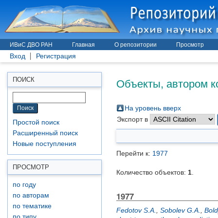
ИВиС ДВО РАН
Главная
О репозитории
Просмотр
Вход
Регистрация
Объекты, автором к
ПОИСК
На уровень вверх
Экспорт в
Простой поиск
Расширенный поиск
Новые поступления
Перейти к:
1977
ПРОСМОТР
Количество объектов:
1
.
по году
1977
по авторам
по тематике
Fedotov S.A.
,
Sobolev G.A.
,
Bold
по типу