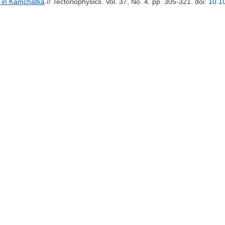
n in Kamchatka
// Tectonophysics. Vol. 37, No. 4. pp. 305-321.
doi:
10.1