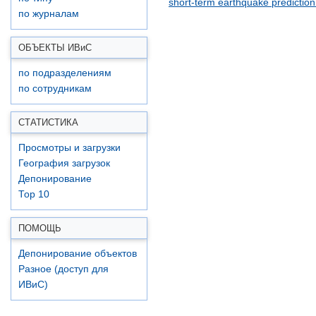
short-term earthquake predictio
по журналам
ОБЪЕКТЫ ИВ
и
С
по подразделениям
по сотрудникам
СТАТИСТИКА
Просмотры и загрузки
География загрузок
Депонирование
Top 10
ПОМОЩЬ
Депонирование объектов
Разное (доступ для
ИВиС)