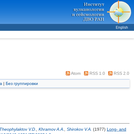
English
Atom
RSS 1.0
RSS 2.0
а
|
Без группировки
Theophylaktov V.D.
,
Khramov A.A.
,
Shirokov V.A.
(1977)
Long- and