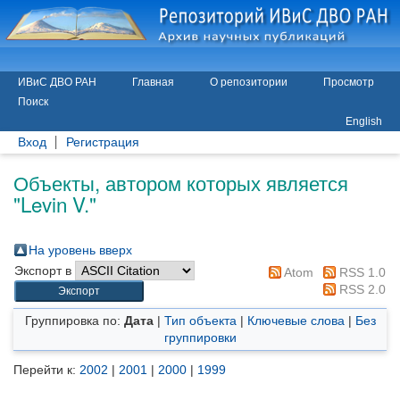
ИВиС ДВО РАН
Главная
О репозитории
Просмотр
Поиск
English
Вход
Регистрация
Объекты, автором которых является
"
Levin V.
"
На уровень вверх
Экспорт в
Atom
RSS 1.0
RSS 2.0
Группировка по:
Дата
|
Тип объекта
|
Ключевые слова
|
Без
группировки
Перейти к:
2002
|
2001
|
2000
|
1999