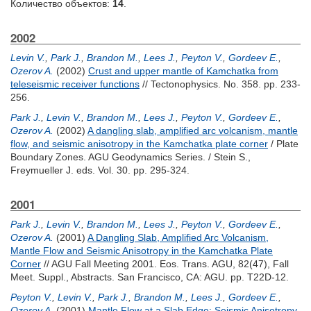
Количество объектов:
14
.
2002
Levin V.
,
Park J.
,
Brandon M.
,
Lees J.
,
Peyton V.
,
Gordeev E.
,
Ozerov A.
(2002)
Crust and upper mantle of Kamchatka from
teleseismic receiver functions
// Tectonophysics. No. 358. pp. 233-
256.
Park J.
,
Levin V.
,
Brandon M.
,
Lees J.
,
Peyton V.
,
Gordeev E.
,
Ozerov A.
(2002)
A dangling slab, amplified arc volcanism, mantle
flow, and seismic anisotropy in the Kamchatka plate corner
/ Plate
Boundary Zones. AGU Geodynamics Series. /
Stein S.
,
Freymueller J.
eds. Vol. 30. pp. 295-324.
2001
Park J.
,
Levin V.
,
Brandon M.
,
Lees J.
,
Peyton V.
,
Gordeev E.
,
Ozerov A.
(2001)
A Dangling Slab, Amplified Arc Volcanism,
Mantle Flow and Seismic Anisotropy in the Kamchatka Plate
Corner
// AGU Fall Meeting 2001. Eos. Trans. AGU, 82(47), Fall
Meet. Suppl., Abstracts. San Francisco, CA: AGU. pp. T22D-12.
Peyton V.
,
Levin V.
,
Park J.
,
Brandon M.
,
Lees J.
,
Gordeev E.
,
Ozerov A.
(2001)
Mantle Flow at a Slab Edge: Seismic Anisotropy