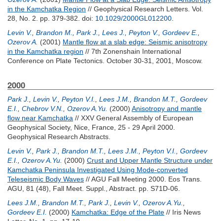
in the Kamchatka Region
// Geophysical Research Letters. Vol.
28, No. 2. pp. 379-382.
doi:
10.1029/2000GL012200
.
Levin V.
,
Brandon M.
,
Park J.
,
Lees J.
,
Peyton V.
,
Gordeev E.
,
Ozerov A.
(2001)
Mantle flow at a slab edge: Seismic anisotropy
in the Kamchatka region
// 7th Zonenshain International
Conference on Plate Tectonics. October 30-31, 2001, Moscow.
2000
Park J.
,
Levin V.
,
Peyton V.I.
,
Lees J.M.
,
Brandon M.T.
,
Gordeev
E.I.
,
Chebrov V.N.
,
Ozerov A.Yu.
(2000)
Anisotropy and mantle
flow near Kamchatka
// XXV General Assembly of European
Geophysical Society, Nice, France, 25 - 29 April 2000.
Geophysical Research Abstracts.
Levin V.
,
Park J.
,
Brandon M.T.
,
Lees J.M.
,
Peyton V.I.
,
Gordeev
E.I.
,
Ozerov A.Yu.
(2000)
Crust and Upper Mantle Structure under
Kamchatka Peninsula Investigated Using Mode-converted
Teleseismic Body Waves
// AGU Fall Meeting 2000. Eos Trans.
AGU, 81 (48), Fall Meet. Suppl., Abstract. pp. S71D-06.
Lees J.M.
,
Brandon M.T.
,
Park J.
,
Levin V.
,
Ozerov A.Yu.
,
Gordeev E.I.
(2000)
Kamchatka: Edge of the Plate
// Iris News