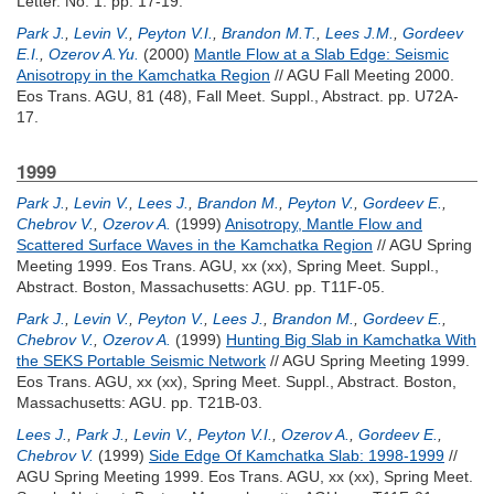
Letter. No. 1. pp. 17-19.
Park J.
,
Levin V.
,
Peyton V.I.
,
Brandon M.T.
,
Lees J.M.
,
Gordeev
E.I.
,
Ozerov A.Yu.
(2000)
Mantle Flow at a Slab Edge: Seismic
Anisotropy in the Kamchatka Region
// AGU Fall Meeting 2000.
Eos Trans. AGU, 81 (48), Fall Meet. Suppl., Abstract. pp. U72A-
17.
1999
Park J.
,
Levin V.
,
Lees J.
,
Brandon M.
,
Peyton V.
,
Gordeev E.
,
Chebrov V.
,
Ozerov A.
(1999)
Anisotropy, Mantle Flow and
Scattered Surface Waves in the Kamchatka Region
// AGU Spring
Meeting 1999. Eos Trans. AGU, xx (xx), Spring Meet. Suppl.,
Abstract. Boston, Massachusetts: AGU. pp. T11F-05.
Park J.
,
Levin V.
,
Peyton V.
,
Lees J.
,
Brandon M.
,
Gordeev E.
,
Chebrov V.
,
Ozerov A.
(1999)
Hunting Big Slab in Kamchatka With
the SEKS Portable Seismic Network
// AGU Spring Meeting 1999.
Eos Trans. AGU, xx (xx), Spring Meet. Suppl., Abstract. Boston,
Massachusetts: AGU. pp. T21B-03.
Lees J.
,
Park J.
,
Levin V.
,
Peyton V.I.
,
Ozerov A.
,
Gordeev E.
,
Chebrov V.
(1999)
Side Edge Of Kamchatka Slab: 1998-1999
//
AGU Spring Meeting 1999. Eos Trans. AGU, xx (xx), Spring Meet.