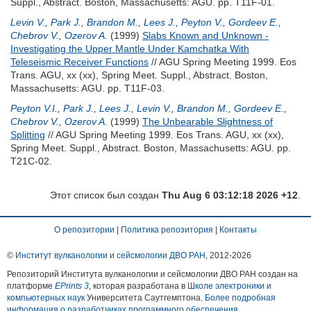
Suppl., Abstract. Boston, Massachusetts: AGU. pp. T11F-01.
Levin V.
,
Park J.
,
Brandon M.
,
Lees J.
,
Peyton V.
,
Gordeev E.
,
Chebrov V.
,
Ozerov A.
(1999)
Slabs Known and Unknown -
Investigating the Upper Mantle Under Kamchatka With
Teleseismic Receiver Functions
// AGU Spring Meeting 1999. Eos
Trans. AGU, xx (xx), Spring Meet. Suppl., Abstract. Boston,
Massachusetts: AGU. pp. T11F-03.
Peyton V.I.
,
Park J.
,
Lees J.
,
Levin V.
,
Brandon M.
,
Gordeev E.
,
Chebrov V.
,
Ozerov A.
(1999)
The Unbearable Slightness of
Splitting
// AGU Spring Meeting 1999. Eos Trans. AGU, xx (xx),
Spring Meet. Suppl., Abstract. Boston, Massachusetts: AGU. pp.
T21C-02.
Этот список был создан
Thu Aug 6 03:12:18 2026 +12
.
О репозитории
|
Политика репозитория
|
Контакты
©
Институт вулканологии и сейсмологии ДВО РАН
, 2012-
2026
Репозиторий Института вулканологии и сейсмологии ДВО РАН создан на
платформе
EPrints 3
, которая разработана в
Школе электроники и
компьютерных наук
Университета Саутгемптона.
Более подробная
информация о разработчиках программного обеспечения
.