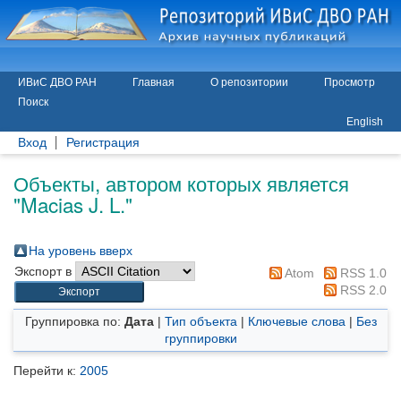
ИВиС ДВО РАН
Главная
О репозитории
Просмотр
Поиск
English
Вход
Регистрация
Объекты, автором которых является
"
Macias J. L.
"
На уровень вверх
Экспорт в
Atom
RSS 1.0
RSS 2.0
Группировка по:
Дата
|
Тип объекта
|
Ключевые слова
|
Без
группировки
Перейти к:
2005