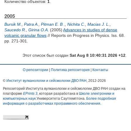
Количество объектов:
1
.
2005
Bursik M.
,
Patra A.
,
Pitman E. B .
,
Nichita C.
,
Macias J. L.
,
Saucedo R.
,
Girina O.A.
(2005)
Advances in studies of dense
volcanic granular flows
// Reports on Progress in Physics. Iss. 68.
pp. 271-301.
Этот список был создан
Sat Aug 8 10:40:31 2026 +12
.
О репозитории
|
Политика репозитория
|
Контакты
©
Институт вулканологии и сейсмологии ДВО РАН
, 2012-
2026
Репозиторий Института вулканологии и сейсмологии ДВО РАН создан на
платформе
EPrints 3
, которая разработана в
Школе электроники и
компьютерных наук
Университета Саутгемптона.
Более подробная
информация о разработчиках программного обеспечения
.