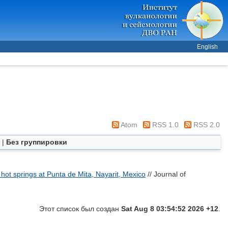
English
Atom
RSS 1.0
RSS 2.0
|
Без группировки
hot springs at Punta de Mita, Nayarit, Mexico
// Journal of
Этот список был создан
Sat Aug 8 03:54:52 2026 +12
.