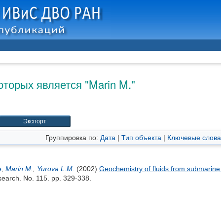
оторых является "
Marin M.
"
Группировка по:
Дата
|
Тип объекта
|
Ключевые слова
e
,
Marin M.
,
Yurova L.M.
(2002)
Geochemistry of fluids from submarine 
earch. No. 115. pp. 329-338.