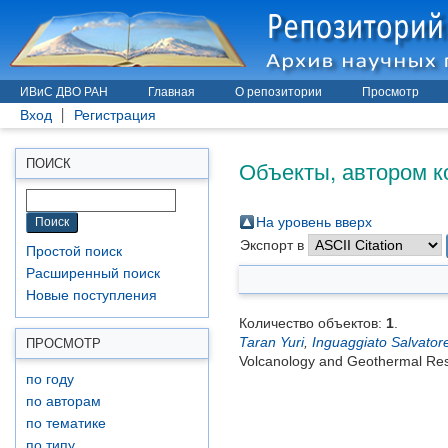
ИВиС ДВО РАН
Главная
О репозитории
Просмотр
Вход
Регистрация
Объекты, автором к
ПОИСК
На уровень вверх
Экспорт в
Простой поиск
Расширенный поиск
Новые поступления
Количество объектов:
1
.
Taran Yuri
,
Inguaggiato Salvator
ПРОСМОТР
Volcanology and Geothermal Res
по году
по авторам
по тематике
по типу