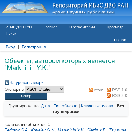
ИВиС ДВО РАН
Главная
О репозитории
Просмотр
Поиск
English
Вход
Регистрация
Объекты, автором которых является
"
Markhinin Y.K.
"
На уровень вверх
Экспорт в
Atom
RSS 1.0
RSS 2.0
Группировка по:
Дата
|
Тип объекта
|
Ключевые слова
|
Без
группировки
Количество объектов:
1
.
Fedotov S.A.
,
Kovalev G.N.
,
Markhinin Y.K.
,
Slezin Y.B.
,
Tsyurupa