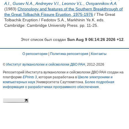
A.I.
,
Gusev N.A.
,
Andreyev V.I.
,
Leonov V.L.
,
Ovsyannikov A.A.
(1983)
Chronology and features of the Southern Breakthrough of
the Great Tolbachik Fissure Eruption, 1975-1976
/ The Great
Tolbachik Eruption /
Fedotov S.A.
,
Markhinin Ye.K.
eds.
Cambridge: Cambridge University Press. pp. 11-25.
Этот список был создан
Sun Aug 9 06:14:26 2026 +12
.
О репозитории
|
Политика репозитория
|
Контакты
©
Институт вулканологии и сейсмологии ДВО РАН
, 2012-
2026
Репозиторий Института вулканологии и сейсмологии ДВО РАН создан на
платформе
EPrints 3
, которая разработана в
Школе электроники и
компьютерных наук
Университета Саутгемптона.
Более подробная
информация о разработчиках программного обеспечения
.