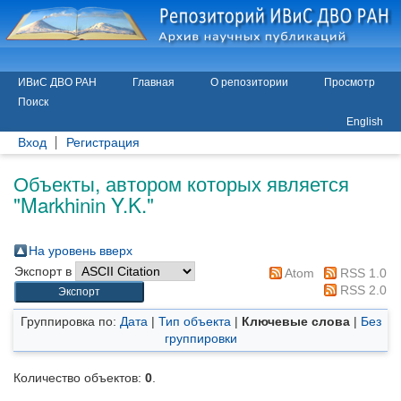
ИВиС ДВО РАН
Главная
О репозитории
Просмотр
Поиск
English
Вход
Регистрация
Объекты, автором которых является
"
Markhinin Y.K.
"
На уровень вверх
Экспорт в
Atom
RSS 1.0
RSS 2.0
Группировка по:
Дата
|
Тип объекта
|
Ключевые слова
|
Без
группировки
Количество объектов:
0
.