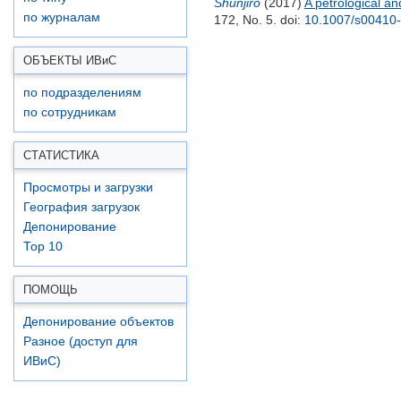
Shunjiro
(2017)
A petrological a
по журналам
172, No. 5.
doi:
10.1007/s00410
ОБЪЕКТЫ ИВ
и
С
по подразделениям
по сотрудникам
СТАТИСТИКА
Просмотры и загрузки
География загрузок
Депонирование
Top 10
ПОМОЩЬ
Депонирование объектов
Разное (доступ для
ИВиС)