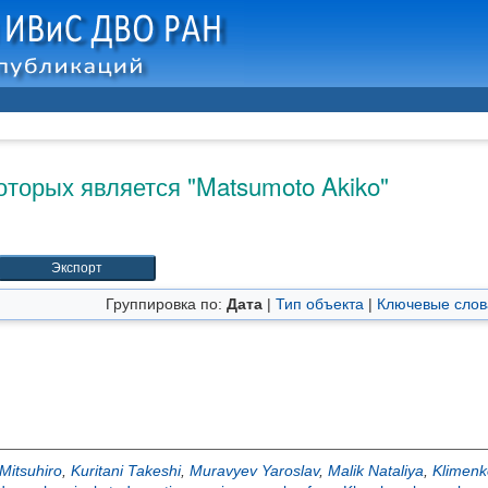
оторых является "
Matsumoto Akiko
"
Группировка по:
Дата
|
Тип объекта
|
Ключевые слов
itsuhiro
,
Kuritani Takeshi
,
Muravyev Yaroslav
,
Malik Nataliya
,
Klimenk