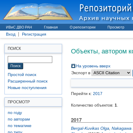
ИВиС ДВО РАН
Главная
О репозитории
Просмотр
Вход
Регистрация
Объекты, автором к
ПОИСК
На уровень вверх
Экспорт в
Простой поиск
Расширенный поиск
Новые поступления
Перейти к:
2017
ПРОСМОТР
Количество объектов:
1
.
по году
2017
по авторам
по тематике
Bergal-Kuvikas Olga
,
Nakagawa M
по типу