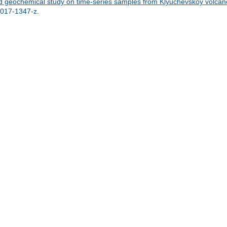
nd geochemical study on time-series samples from Klyuchevskoy volca
-017-1347-z
.