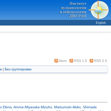
English
Atom
RSS 1.0
RSS 2.0
а
|
Без группировки
o Elena
,
Amma-Miyasaka Mizuho
,
Matsumoto Akiko
,
Shimada