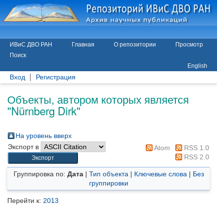
ИВиС ДВО РАН
Главная
О репозитории
Просмотр
Поиск
English
Вход
Регистрация
Объекты, автором которых является
"
Nürnberg Dirk
"
На уровень вверх
Экспорт в
Atom
RSS 1.0
RSS 2.0
Группировка по:
Дата
|
Тип объекта
|
Ключевые слова
|
Без
группировки
Перейти к:
2013