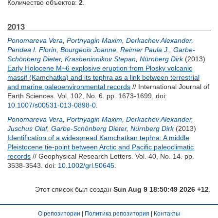
Количество объектов:
2
.
2013
Ponomareva Vera
,
Portnyagin Maxim
,
Derkachev Alexander
,
Pendea I. Florin
,
Bourgeois Joanne
,
Reimer Paula J.
,
Garbe-
Schönberg Dieter
,
Krasheninnikov Stepan
,
Nürnberg Dirk
(2013)
Early Holocene M~6 explosive eruption from Plosky volcanic
massif (Kamchatka) and its tephra as a link between terrestrial
and marine paleoenvironmental records
// International Journal of
Earth Sciences. Vol. 102, No. 6. pp. 1673-1699.
doi:
10.1007/s00531-013-0898-0
.
Ponomareva Vera
,
Portnyagin Maxim
,
Derkachev Alexander
,
Juschus Olaf
,
Garbe-Schönberg Dieter
,
Nürnberg Dirk
(2013)
Identification of a widespread Kamchatkan tephra: A middle
Pleistocene tie-point between Arctic and Pacific paleoclimatic
records
// Geophysical Research Letters. Vol. 40, No. 14. pp.
3538-3543.
doi:
10.1002/grl.50645
.
Этот список был создан
Sun Aug 9 18:50:49 2026 +12
.
О репозитории
|
Политика репозитория
|
Контакты