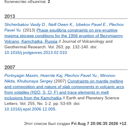
Количество объектов:
2
.
2013
Shcherbakov Vasily D.
,
Neill Owen K.
,
Izbekov Pavel E.
,
Plechov
Pavel Yu.
(2013)
Phase equilibria constraints on pre-eruptive
magma storage conditions for the 1956 eruption of Bezymianny
Volcano, Kamchatka, Russia
// Journal of Volcanology and
Geothermal Research. Vol. 263, pp. 132-140.
doi:
10.1016/j.jvolgeores.2013.02.010
.
2007
Portnyagin Maxim
,
Hoernle Kaj
,
Plechov Pavel Yu.
,
Mironov
Nikita
,
Khubunaya Sergey
(2007)
Constraints on mantle melting
and composition and nature of slab components in volcanic arcs
from volatiles (H2O, S, Cl, F) and trace elements in melt
inclusions from the Kamchatka
// Earth and Planetary Science
Letters. Vol. 255, No. 1-2. pp. 53-69.
doi:
10.1016/j.epsl.2006.12.005
.
Этот список был создан
Fri Aug 7 20:06:35 2026 +12
.