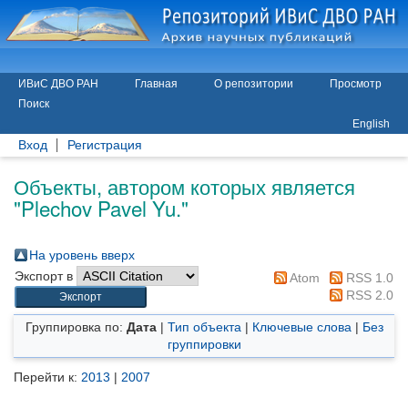
ИВиС ДВО РАН
Главная
О репозитории
Просмотр
Поиск
English
Вход
Регистрация
Объекты, автором которых является
"
Plechov Pavel Yu.
"
На уровень вверх
Экспорт в
Atom
RSS 1.0
RSS 2.0
Группировка по:
Дата
|
Тип объекта
|
Ключевые слова
|
Без
группировки
Перейти к:
2013
|
2007