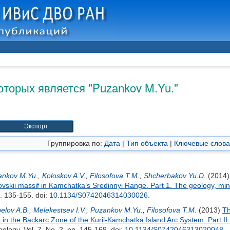
оторых является "
Puzankov M.Yu.
"
Группировка по:
Дата
|
Тип объекта
|
Ключевые слова
ankov M.Yu.
,
Koloskov A.V.
,
Filosofova T.M.
,
Shcherbakov Yu.D.
(2014
olovskii massif in Kamchatka’s Sredinnyi Range. Part 1. The geology, min
p. 135-155.
doi:
10.1134/S0742046314030026
.
elov A.B.
,
Melekestsev I.V.
,
Puzankov M.Yu.
,
Filosofova T.M.
(2013)
Th
in the Backarc Zone of the Kuril-Kamchatka Island Arc System. Part II
ology. Vol. 7, No. 2. pp. 145-169.
doi:
10.1134/S0742046313020048
.