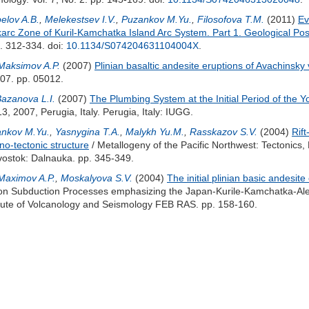
elov A.B.
,
Melekestsev I.V.
,
Puzankov M.Yu.
,
Filosofova T.M.
(2011)
Ev
arc Zone of Kuril-Kamchatka Island Arc System. Part 1. Geological Pos
p. 312-334.
doi:
10.1134/S074204631104004X
.
Maksimov A.P.
(2007)
Plinian basaltic andesite eruptions of Avachinsk
07. pp. 05012.
azanova L.I.
(2007)
The Plumbing System at the Initial Period of the
, 2007, Perugia, Italy. Perugia, Italy: IUGG.
nkov M.Yu.
,
Yasnygina T.A.
,
Malykh Yu.M.
,
Rasskazov S.V.
(2004)
Rif
no-tectonic structure
/ Metallogeny of the Pacific Northwest: Tectonics
ostok: Dalnauka. pp. 345-349.
Maximov A.P.
,
Moskalyova S.V.
(2004)
The initial plinian basic andesi
 on Subduction Processes emphasizing the Japan-Kurile-Kamchatka-Ale
tute of Volcanology and Seismology FEB RAS. pp. 158-160.