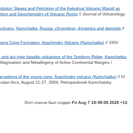
olution Stages and Petrology of the Kekuknai Volcanic Massif as
ition and Geochemistry of Volcanic Rocks
// Journal of Volcanology
y volcano, Kamchatka, Russia: chronology, dynamics and deposits
//
 Young Cone Formation, Avachinsky Volcano (Kamchatka)
// XXIV
t- and arc-type basaltic volcanism of the Sredinny Ridge, Kamchatka:
, Magmatism and Metallogeny of Active Continental Margins /
te eruptions of the young cone, Avachinsky volcano (Kamchatka)
// IV
utian Arcs, August 21-27, 2004, Petropavlovsk-Kamchatsky.
Этот список был создан
Fri Aug 7 18:48:08 2026 +12
.