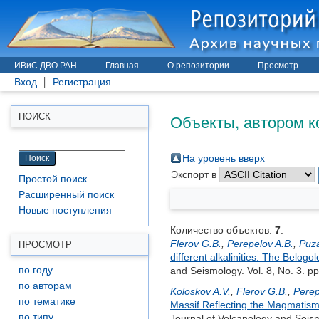
ИВиС ДВО РАН
Главная
О репозитории
Просмотр
Вход
Регистрация
Объекты, автором к
ПОИСК
На уровень вверх
Экспорт в
Простой поиск
Расширенный поиск
Новые поступления
Количество объектов:
7
.
Flerov G.B.
,
Perepelov A.B.
,
Puz
ПРОСМОТР
different alkalinities: The Belog
по году
and Seismology. Vol. 8, No. 3. p
по авторам
Koloskov A.V.
,
Flerov G.B.
,
Perep
по тематике
Massif Reflecting the Magmatism 
по типу
Journal of Volcanology and Seism