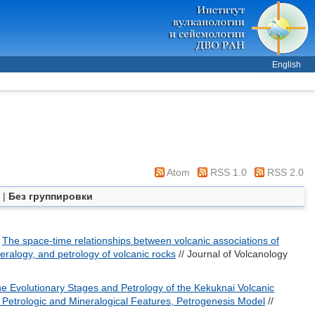
English
Atom
RSS 1.0
RSS 2.0
|
Без группировки
)
The space-time relationships between volcanic associations of
eralogy, and petrology of volcanic rocks
// Journal of Volcanology
e Evolutionary Stages and Petrology of the Kekuknai Volcanic
. Petrologic and Mineralogical Features, Petrogenesis Model
//