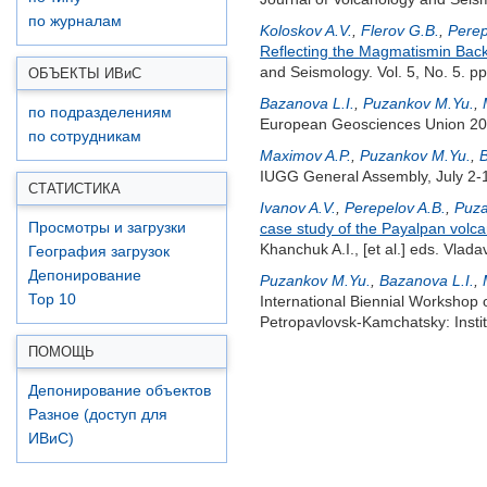
по журналам
Koloskov A.V.
,
Flerov G.B.
,
Perep
Reflecting the Magmatismin Back
and Seismology. Vol. 5, No. 5. p
ОБЪЕКТЫ ИВ
и
С
Bazanova L.I.
,
Puzankov M.Yu.
,
по подразделениям
European Geosciences Union 20
по сотрудникам
Maximov A.P.
,
Puzankov M.Yu.
,
B
IUGG General Assembly, July 2-13
СТАТИСТИКА
Ivanov A.V.
,
Perepelov A.B.
,
Puza
Просмотры и загрузки
case study of the Payalpan volca
Khanchuk A.I.
,
[et al.]
eds. Vladav
География загрузок
Депонирование
Puzankov M.Yu.
,
Bazanova L.I.
,
Top 10
International Biennial Workshop
Petropavlovsk-Kamchatsky: Insti
ПОМОЩЬ
Депонирование объектов
Разное (доступ для
ИВиС)