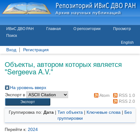
ИВиС ДВО РАН
Главная
О репозитории
Просмотр
Поиск
English
Вход
Регистрация
Объекты, автором которых является
"
Sergeeva A.V.
"
На уровень вверх
Экспорт в
Atom
RSS 1.0
RSS 2.0
Группировка по:
Дата
|
Тип объекта
|
Ключевые слова
|
Без
группировки
Перейти к:
2024