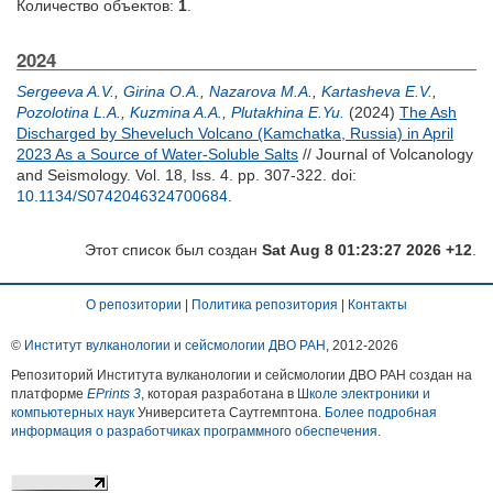
Количество объектов:
1
.
2024
Sergeeva A.V.
,
Girina O.A.
,
Nazarova M.A.
,
Kartasheva E.V.
,
Pozolotina L.A.
,
Kuzmina A.A.
,
Plutakhina E.Yu.
(2024)
The Ash
Discharged by Sheveluch Volcano (Kamchatka, Russia) in April
2023 As a Source of Water-Soluble Salts
// Journal of Volcanology
and Seismology. Vol. 18, Iss. 4. pp. 307-322.
doi:
10.1134/S0742046324700684
.
Этот список был создан
Sat Aug 8 01:23:27 2026 +12
.
О репозитории
|
Политика репозитория
|
Контакты
©
Институт вулканологии и сейсмологии ДВО РАН
, 2012-
2026
Репозиторий Института вулканологии и сейсмологии ДВО РАН создан на
платформе
EPrints 3
, которая разработана в
Школе электроники и
компьютерных наук
Университета Саутгемптона.
Более подробная
информация о разработчиках программного обеспечения
.