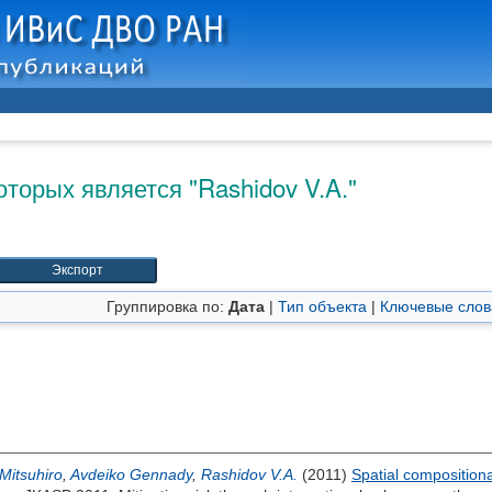
оторых является "
Rashidov V.A.
"
Группировка по:
Дата
|
Тип объекта
|
Ключевые слов
itsuhiro
,
Avdeiko Gennady
,
Rashidov V.A.
(2011)
Spatial compositiona