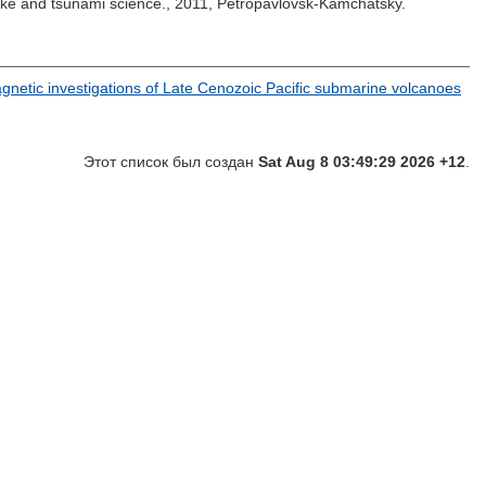
uake and tsunami science., 2011, Petropavlovsk-Kamchatsky.
gnetic investigations of Late Cenozoic Pacific submarine volcanoes
Этот список был создан
Sat Aug 8 03:49:29 2026 +12
.