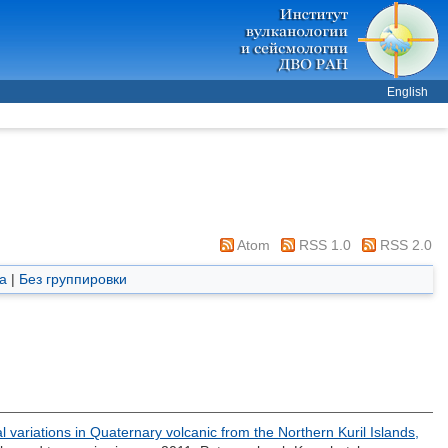
English
Atom
RSS 1.0
RSS 2.0
а
|
Без группировки
l variations in Quaternary volcanic from the Northern Kuril Islands,