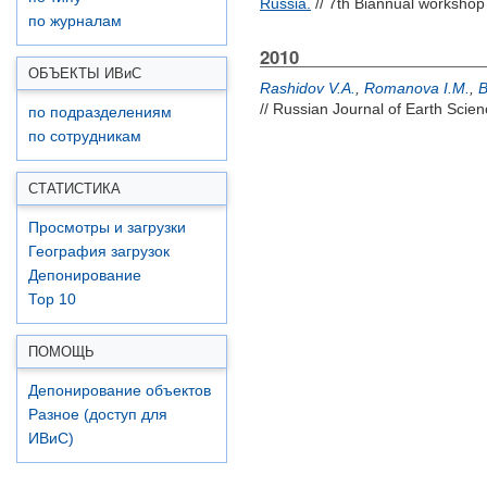
Russia.
// 7th Biannual workshop
по журналам
2010
ОБЪЕКТЫ ИВ
и
С
Rashidov V.A.
,
Romanova I.M.
,
B
// Russian Journal of Earth Scien
по подразделениям
по сотрудникам
СТАТИСТИКА
Просмотры и загрузки
География загрузок
Депонирование
Top 10
ПОМОЩЬ
Депонирование объектов
Разное (доступ для
ИВиС)