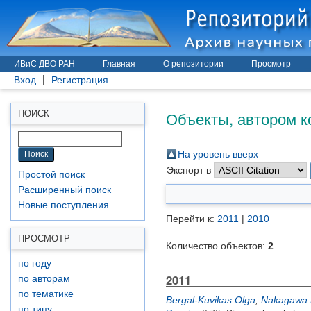
ИВиС ДВО РАН
Главная
О репозитории
Просмотр
Вход
Регистрация
Объекты, автором к
ПОИСК
На уровень вверх
Экспорт в
Простой поиск
Расширенный поиск
Новые поступления
Перейти к:
2011
|
2010
ПРОСМОТР
Количество объектов:
2
.
по году
2011
по авторам
по тематике
Bergal-Kuvikas Olga
,
Nakagawa M
по типу