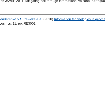
 on JKASP 2011: Mitigating risk through international volcano, earthq
ondarenko V.I.
,
Palueva A.A.
(2010)
Information technologies in geoma
ces. Iss. 11. pp. RE3001.