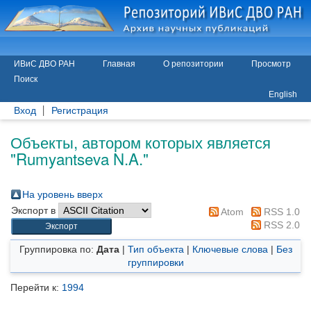
ИВиС ДВО РАН
Главная
О репозитории
Просмотр
Поиск
English
Вход
Регистрация
Объекты, автором которых является
"
Rumyantseva N.A.
"
На уровень вверх
Экспорт в
Atom
RSS 1.0
RSS 2.0
Группировка по:
Дата
|
Тип объекта
|
Ключевые слова
|
Без
группировки
Перейти к:
1994