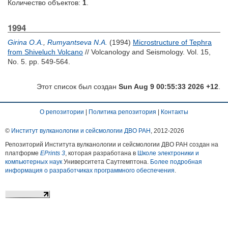
Количество объектов:
1
.
1994
Girina O.A.
,
Rumyantseva N.A.
(1994)
Microstructure of Tephra
from Shiveluch Volcano
// Volcanology and Seismology. Vol. 15,
No. 5. pp. 549-564.
Этот список был создан
Sun Aug 9 00:55:33 2026 +12
.
О репозитории
|
Политика репозитория
|
Контакты
©
Институт вулканологии и сейсмологии ДВО РАН
, 2012-
2026
Репозиторий Института вулканологии и сейсмологии ДВО РАН создан на
платформе
EPrints 3
, которая разработана в
Школе электроники и
компьютерных наук
Университета Саутгемптона.
Более подробная
информация о разработчиках программного обеспечения
.