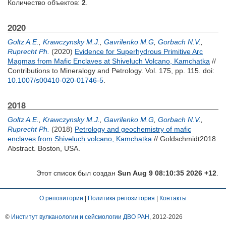
Количество объектов:
2
.
2020
Goltz A.E.
,
Krawczynsky M.J.
,
Gavrilenko M.G
,
Gorbach N.V.
,
Ruprecht Ph.
(2020)
Evidence for Superhydrous Primitive Arc
Magmas from Mafic Enclaves at Shiveluch Volcano, Kamchatka
//
Contributions to Mineralogy and Petrology. Vol. 175, pp. 115.
doi:
10.1007/s00410-020-01746-5
.
2018
Goltz A.E.
,
Krawczynsky M.J.
,
Gavrilenko M.G
,
Gorbach N.V.
,
Ruprecht Ph.
(2018)
Petrology and geochemistry of mafic
enclaves from Shiveluch volcano, Kamchatka
// Goldschmidt2018
Abstract. Boston, USA.
Этот список был создан
Sun Aug 9 08:10:35 2026 +12
.
О репозитории
|
Политика репозитория
|
Контакты
©
Институт вулканологии и сейсмологии ДВО РАН
, 2012-
2026