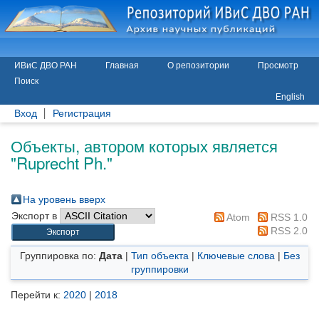
ИВиС ДВО РАН
Главная
О репозитории
Просмотр
Поиск
English
Вход
Регистрация
Объекты, автором которых является
"
Ruprecht Ph.
"
На уровень вверх
Экспорт в
Atom
RSS 1.0
RSS 2.0
Группировка по:
Дата
|
Тип объекта
|
Ключевые слова
|
Без
группировки
Перейти к:
2020
|
2018