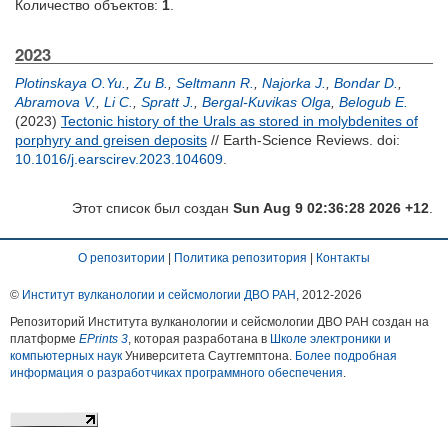
Количество объектов:
1
.
2023
Plotinskaya O.Yu.
,
Zu B.
,
Seltmann R.
,
Najorka J.
,
Bondar D.
,
Abramova V.
,
Li C.
,
Spratt J.
,
Bergal-Kuvikas Olga
,
Belogub E.
(2023)
Tectonic history of the Urals as stored in molybdenites of
porphyry and greisen deposits
// Earth-Science Reviews.
doi:
10.1016/j.earscirev.2023.104609
.
Этот список был создан
Sun Aug 9 02:36:28 2026 +12
.
О репозитории
|
Политика репозитория
|
Контакты
©
Институт вулканологии и сейсмологии ДВО РАН
, 2012-
2026
Репозиторий Института вулканологии и сейсмологии ДВО РАН создан на
платформе
EPrints 3
, которая разработана в
Школе электроники и
компьютерных наук
Университета Саутгемптона.
Более подробная
информация о разработчиках программного обеспечения
.