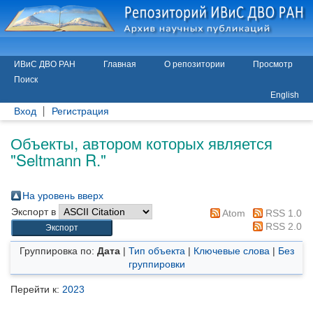
ИВиС ДВО РАН
Главная
О репозитории
Просмотр
Поиск
English
Вход
Регистрация
Объекты, автором которых является
"
Seltmann R.
"
На уровень вверх
Экспорт в
Atom
RSS 1.0
RSS 2.0
Группировка по:
Дата
|
Тип объекта
|
Ключевые слова
|
Без
группировки
Перейти к:
2023