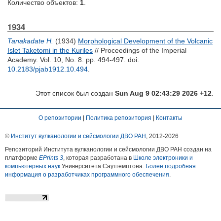
Количество объектов:
1
.
1934
Tanakadate H.
(1934)
Morphological Development of the Volcanic
Islet Taketomi in the Kuriles
// Proceedings of the Imperial
Academy. Vol. 10, No. 8. pp. 494-497.
doi:
10.2183/pjab1912.10.494
.
Этот список был создан
Sun Aug 9 02:43:29 2026 +12
.
О репозитории
|
Политика репозитория
|
Контакты
©
Институт вулканологии и сейсмологии ДВО РАН
, 2012-
2026
Репозиторий Института вулканологии и сейсмологии ДВО РАН создан на
платформе
EPrints 3
, которая разработана в
Школе электроники и
компьютерных наук
Университета Саутгемптона.
Более подробная
информация о разработчиках программного обеспечения
.