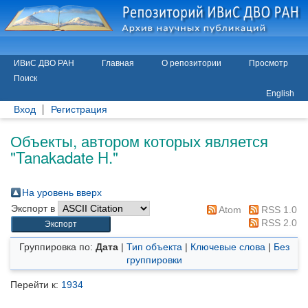
ИВиС ДВО РАН
Главная
О репозитории
Просмотр
Поиск
English
Вход
Регистрация
Объекты, автором которых является
"
Tanakadate H.
"
На уровень вверх
Экспорт в
Atom
RSS 1.0
RSS 2.0
Группировка по:
Дата
|
Тип объекта
|
Ключевые слова
|
Без
группировки
Перейти к:
1934