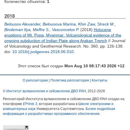
Количество объектов:
1
.
2018
Belousov Alexander
,
Belousova Marina
,
Khin Zaw
,
Streck M.
,
Bindeman Ilya
,
Meffre S.
,
Vasconcelos P.
(2018)
Holocene
eruptions of Mt. Popa, Myanmar: Volcanological evidence of the
ongoing subduction of Indian Plate along Arakan Trench
// Journal
of Volcanology and Geothermal Research. No. 360. pp. 126-138.
doi:
10.1016/j.jvolgeores.2018.06.010
.
Этот список был создан
Mon Aug 10 08:17:43 2026 +12
.
О репозитории
|
Политика репозитория
|
Контакты
©
Институт вулканологии и сейсмологии ДВО РАН
, 2012-
2026
Репозиторий Института вулканологии и сейсмологии ДВО РАН создан на
платформе
EPrints 3
, которая разработана в
Школе электроники и
компьютерных наук
Университета Саутгемптона.
Более подробная
информация о разработчиках программного обеспечения
.