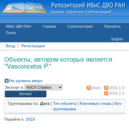
ИВиС ДВО РАН
Главная
О репозитории
Просмотр
Поиск
English
Вход
Регистрация
Объекты, автором которых является
"
Vasconcelos P.
"
На уровень вверх
Экспорт в
Atom
RSS 1.0
RSS 2.0
Группировка по:
Дата
|
Тип объекта
|
Ключевые слова
|
Без
группировки
Перейти к:
2018