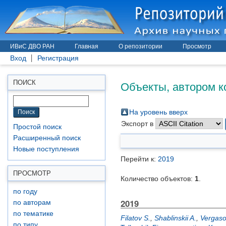
ИВиС ДВО РАН
Главная
О репозитории
Просмотр
Вход
Регистрация
Объекты, автором к
ПОИСК
На уровень вверх
Экспорт в
Простой поиск
Расширенный поиск
Новые поступления
Перейти к:
2019
ПРОСМОТР
Количество объектов:
1
.
по году
2019
по авторам
по тематике
Filatov S.
,
Shablinskii A.
,
Vergaso
по типу