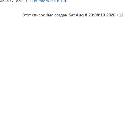
 569-577.
doi:
10.1180/mgm.2018.170
.
Этот список был создан
Sat Aug 8 23:08:13 2026 +12
.