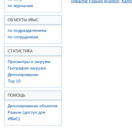
Tolbachik Fissure eruption, Kam
по журналам
ОБЪЕКТЫ ИВ
и
С
по подразделениям
по сотрудникам
СТАТИСТИКА
Просмотры и загрузки
География загрузок
Депонирование
Top 10
ПОМОЩЬ
Депонирование объектов
Разное (доступ для
ИВиС)