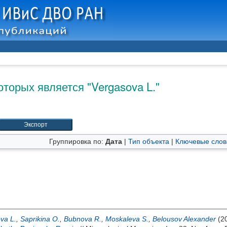
оторых является "
Vergasova L.
"
Группировка по:
Дата
|
Тип объекта
|
Ключевые слов
va L.
,
Saprikina O.
,
Bubnova R.
,
Moskaleva S.
,
Belousov Alexander
(2