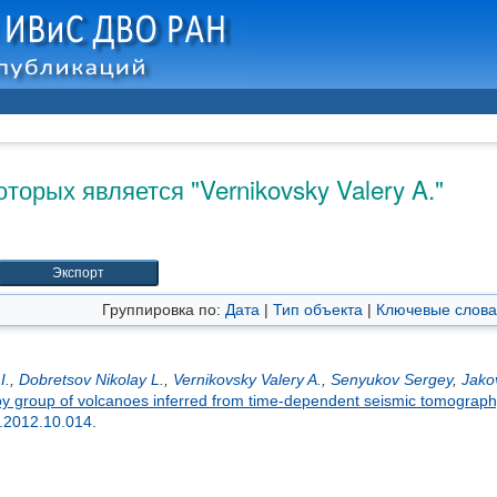
оторых является "
Vernikovsky Valery A.
"
Группировка по:
Дата
|
Тип объекта
|
Ключевые слова
I.
,
Dobretsov Nikolay L.
,
Vernikovsky Valery A.
,
Senyukov Sergey
,
Jako
y group of volcanoes inferred from time-dependent seismic tomograp
s.2012.10.014
.