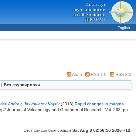
English
Atom
RSS 1.0
RSS 2.0
|
Без группировки
vlev Andrey
,
Jaxybulatov Kayrly
(2013)
Rapid changes in magma
hy
// Journal of Volcanology and Geothermal Research. Vol. 263, pp.
Этот список был создан
Sat Aug 8 02:56:50 2026 +12
.