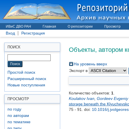
ИВиС ДВО РАН
Главная
О репозитории
Просмотр
Вход
Регистрация
Объекты, автором к
ПОИСК
На уровень вверх
Экспорт в
Простой поиск
Расширенный поиск
Новые поступления
Количество объектов:
1
.
Koulakov Ivan
,
Gordeev Evgeniy 
ПРОСМОТР
storage beneath the Klyuchevsko
по году
75 - 91.
doi:
10.1016/j.jvolgeore
по авторам
по тематике
по типу