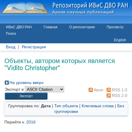
ИВиС ДВО РАН
Главная
О репозитории
Просмотр
Поиск
English
Вход
Регистрация
Объекты, автором которых является
"
Vidito Christopher
"
На уровень вверх
Экспорт в
Atom
RSS 1.0
RSS 2.0
Группировка по:
Дата
|
Тип объекта
|
Ключевые слова
|
Без
группировки
Перейти к:
2016