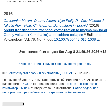
Количество объектов:
1
.
2016
Gavrilenko Maxim
,
Ozerov Alexey
,
Kyle Philip R.
,
Carr Michael J.
,
Nikulin Alex
,
Vidito Christopher
,
Danyushevsky Leonid
(2016)
Abrupt transition from fractional crystallization to magma mixing at
Gorely volcano (Kamchatka) after caldera collapse
// Bulletin of
Volcanology. Vol. 78, No. 7.
doi:
10.1007/s00445-016-1038-z
.
Этот список был создан
Sat Aug 8 21:59:26 2026 +12
.
О репозитории
|
Политика репозитория
|
Контакты
©
Институт вулканологии и сейсмологии ДВО РАН
, 2012-
2026
Репозиторий Института вулканологии и сейсмологии ДВО РАН создан на
платформе
EPrints 3
, которая разработана в
Школе электроники и
компьютерных наук
Университета Саутгемптона.
Более подробная
информация о разработчиках программного обеспечения
.