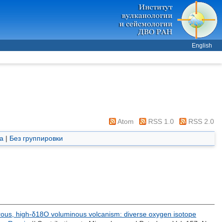
English
Atom
RSS 1.0
RSS 2.0
а
|
Без группировки
drous, high-δ18O voluminous volcanism: diverse oxygen isotope