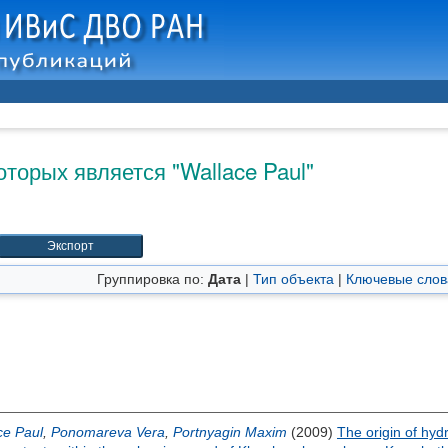
оторых является "
Wallace Paul
"
Группировка по:
Дата
|
Тип объекта
|
Ключевые слов
ce Paul
,
Ponomareva Vera
,
Portnyagin Maxim
(2009)
The origin of hy