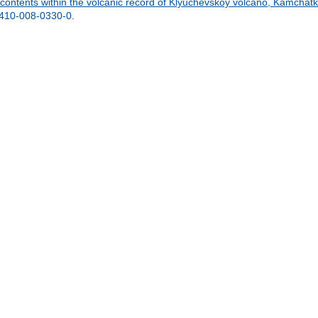
contents within the volcanic record of Klyuchevskoy volcano, Kamchatk
410-008-0330-0
.