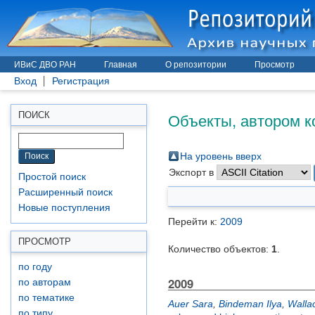
ИВиС ДВО РАН
Главная
О репозитории
Просмотр
Вход
Регистрация
Объекты, автором к
ПОИСК
На уровень вверх
Экспорт в
Простой поиск
Расширенный поиск
Новые поступления
Перейти к:
2009
ПРОСМОТР
Количество объектов:
1
.
по году
2009
по авторам
по тематике
Auer Sara
,
Bindeman Ilya
,
Walla
по типу