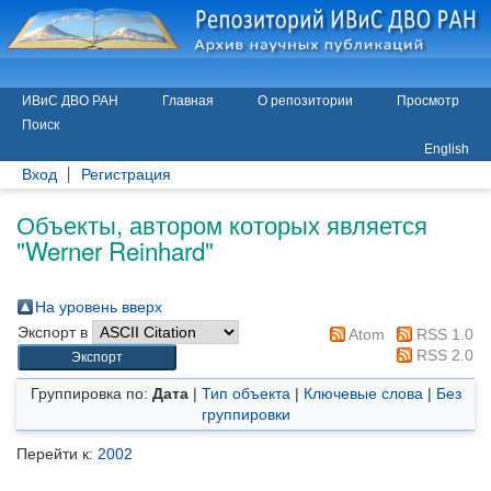
ИВиС ДВО РАН
Главная
О репозитории
Просмотр
Поиск
English
Вход
Регистрация
Объекты, автором которых является
"
Werner Reinhard
"
На уровень вверх
Экспорт в
Atom
RSS 1.0
RSS 2.0
Группировка по:
Дата
|
Тип объекта
|
Ключевые слова
|
Без
группировки
Перейти к:
2002