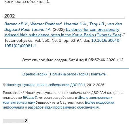
Количество объектов:
1
.
2002
Baranov B.V.
,
Werner Reinhard
,
Hoernle K.A.
,
Tsoy I.B.
,
van den
Bogaard Paul
,
Tararin I.A.
(2002)
Evidence for compressionally
induced high subsidence rates in the Kurile Basin (Okhotsk Sea)
//
Tectonophysics. Vol. 350, No. 1. pp. 63-97.
doi:
10.1016/S0040-
1951(02)00081-1
.
Этот список был создан
Sat Aug 8 05:57:46 2026 +12
.
О репозитории
|
Политика репозитория
|
Контакты
©
Институт вулканологии и сейсмологии ДВО РАН
, 2012-
2026
Репозиторий Института вулканологии и сейсмологии ДВО РАН создан на
платформе
EPrints 3
, которая разработана в
Школе электроники и
компьютерных наук
Университета Саутгемптона.
Более подробная
информация о разработчиках программного обеспечения
.