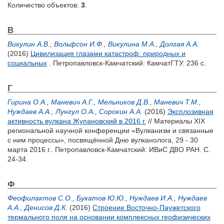
Количество объектов:
3
.
В
Викулин А.В.
,
Вольфсон И.Ф.
,
Викулина М.А.
,
Долгая А.А.
(2016)
Цивилизация глазами катастроф: природных и
социальных
. Петропавловск-Камчатский: КамчатГТУ. 236 с.
Г
Гирина О.А.
,
Маневич А.Г.
,
Мельников Д.В.
,
Маневич Т.М.
,
Нуждаев А.А.
,
Лунгул О.А.
,
Сорокин А.А.
(2016)
Эксплозивная
активность вулкана Жупановский в 2016 г.
// Материалы XIX
региональной научной конференции «Вулканизм и связанные
с ним процессы», посвящённой Дню вулканолога, 29 - 30
марта 2016 г.. Петропавловск-Камчатский: ИВиС ДВО РАН. С.
24-34.
Ф
Феофилактов С.О.
,
Букатов Ю.Ю.
,
Нуждаев И.А.
,
Нуждаев
А.А.
,
Денисов Д.К.
(2016)
Строение Восточно-Паужетского
термального поля на основании комплексных геофизических