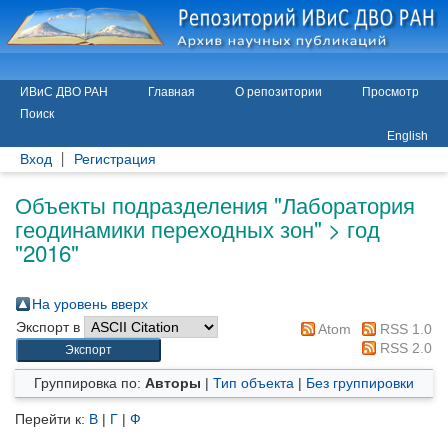
ИВиС ДВО РАН
Главная
О репозитории
Просмотр
Поиск
English
Вход
Регистрация
Объекты подразделения "Лаборатория
геодинамики переходных зон" > год
"2016"
На уровень вверх
Экспорт в
Atom
RSS 1.0
RSS 2.0
Группировка по:
Авторы
|
Тип объекта
|
Без группировки
Перейти к:
В
|
Г
|
Ф