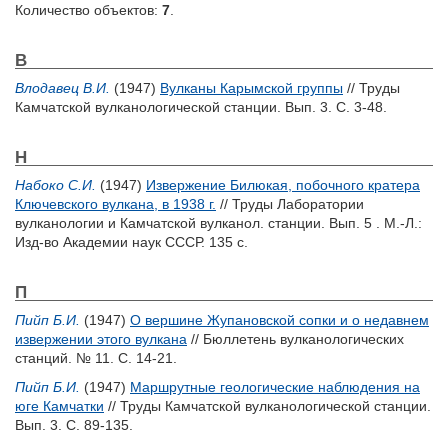
Количество объектов:
7
.
В
Влодавец В.И.
(1947)
Вулканы Карымской группы
// Труды
Камчатской вулканологической станции. Вып. 3. С. 3-48.
Н
Набоко С.И.
(1947)
Извержение Билюкая, побочного кратера
Ключевского вулкана, в 1938 г.
// Труды Лаборатории
вулканологии и Камчатской вулканол. станции. Вып. 5 . М.-Л.:
Изд-во Академии наук СССР. 135 с.
П
Пийп Б.И.
(1947)
О вершине Жупановской сопки и о недавнем
извержении этого вулкана
// Бюллетень вулканологических
станций. № 11. С. 14-21.
Пийп Б.И.
(1947)
Маршрутные геологические наблюдения на
юге Камчатки
// Труды Камчатской вулканологической станции.
Вып. 3. С. 89-135.