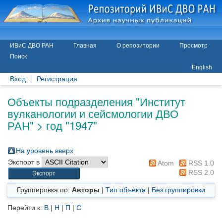
ИВиС ДВО РАН
Главная
О репозитории
Просмотр
Поиск
English
Вход
Регистрация
Объекты подразделения "Институт
вулканологии и сейсмологии ДВО
РАН" > год "1947"
На уровень вверх
Экспорт в
Atom
RSS 1.0
RSS 2.0
Группировка по:
Авторы
|
Тип объекта
|
Без группировки
Перейти к:
В
|
Н
|
П
|
С