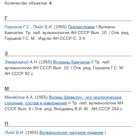
Количество объектов:
4
.
Г
Горшков Г.С.
,
Пийп Б.И.
(1955)
Предисловие
/ Вулканы
Камчатки. Тр. лаб. вулканологии АН СССР. Вып. 10. / Отв. ред.
Горшков Г.С.
М.: Изд-во АН СССР. С. 3-4.
З
Заварицкий А.Н.
(1955)
Вулканы Камчатки
// Тр. лаб.
вулканологии АН СССР. Вып. 10. / Отв. ред.
Горшков Г.С.
М.:
АН СССР. 82 с.
М
Меняйлов А.А.
(1955)
Вулкан Шевелуч - его геологическое
строение, состав и извержения
// Тр. лаб. вулканологии АН
СССР. Вып. 9 / Отв. ред.
Влодавец В.И.
М.: АН СССР. 264 с.
П
Пийп Б.И.
(1955)
Вулканология: научное издание
/