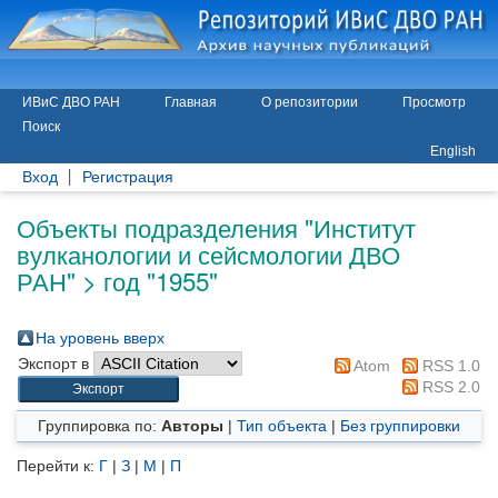
ИВиС ДВО РАН
Главная
О репозитории
Просмотр
Поиск
English
Вход
Регистрация
Объекты подразделения "Институт
вулканологии и сейсмологии ДВО
РАН" > год "1955"
На уровень вверх
Экспорт в
Atom
RSS 1.0
RSS 2.0
Группировка по:
Авторы
|
Тип объекта
|
Без группировки
Перейти к:
Г
|
З
|
М
|
П