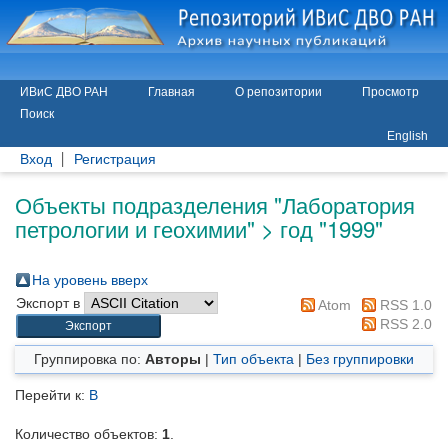
ИВиС ДВО РАН
Главная
О репозитории
Просмотр
Поиск
English
Вход
Регистрация
Объекты подразделения "Лаборатория
петрологии и геохимии" > год "1999"
На уровень вверх
Экспорт в
Atom
RSS 1.0
RSS 2.0
Группировка по:
Авторы
|
Тип объекта
|
Без группировки
Перейти к:
В
Количество объектов:
1
.