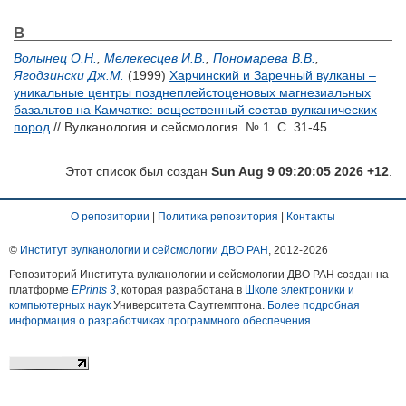
В
Волынец О.Н.
,
Мелекесцев И.В.
,
Пономарева В.В.
,
Ягодзински Дж.М.
(1999)
Харчинский и Заречный вулканы –
уникальные центры позднеплейстоценовых магнезиальных
базальтов на Камчатке: вещественный состав вулканических
пород
// Вулканология и сейсмология. № 1. С. 31-45.
Этот список был создан
Sun Aug 9 09:20:05 2026 +12
.
О репозитории
|
Политика репозитория
|
Контакты
©
Институт вулканологии и сейсмологии ДВО РАН
, 2012-
2026
Репозиторий Института вулканологии и сейсмологии ДВО РАН создан на
платформе
EPrints 3
, которая разработана в
Школе электроники и
компьютерных наук
Университета Саутгемптона.
Более подробная
информация о разработчиках программного обеспечения
.