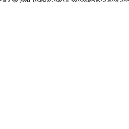
с ним процессы. Тезисы докладов VI Всесоюзного вулканологическо