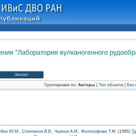
ния "Лаборатория вулканогенного рудообра
Группировка по:
Авторы
|
Тип объекта
|
Без 
убик Ю.М.
,
Степанов В.В.
,
Чирков А.М.
,
Философова Т.М.
(1985)
Т