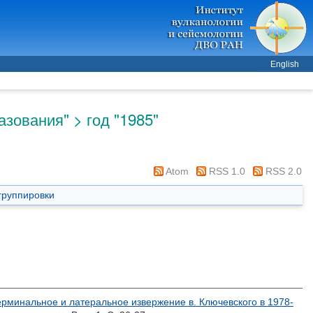
English
зования" > год "1985"
Atom
RSS 1.0
RSS 2.0
группировки
ерминальное и латеральное извержение в. Ключевского в 1978-