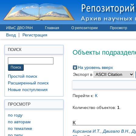
ИВиС ДВО РАН
Главная
О репозитории
Просмотр
Вход
Регистрация
Объекты подразделе
ПОИСК
На уровень вверх
Экспорт в
Простой поиск
Расширенный поиск
Новые поступления
Перейти к:
К
ПРОСМОТР
Количество объектов:
1
.
по году
К
по авторам
по тематике
Кирсанов И.Т.
,
Двигало В.Н.
,
Д
по типу