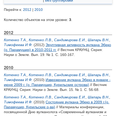
|
Без группировки
Перейти к:
2012
|
2010
Количество объектов на этом уровне:
3
.
2012
Котенко Т.А.
,
Котенко Л.В.
,
Сандимирова Е.И.
,
Шапарь В.Н.
,
Тимофеева И.Ф.
(2012)
Эруптивная активность вулкана Эбеко
(о. Парамушир) в 2010-2011 гг.
// Вестник КРАУНЦ. Серия:
Науки о Земле. Вып. 19. № 1. С. 160-167.
2010
Котенко Т.А.
,
Котенко Л.В.
,
Сандимирова Е.И.
,
Шапарь В.Н.
,
Тимофеева И.Ф.
(2010)
Извержение вулкана Эбеко в январе -
июне 2009 г. (о. Парамушир, Курильские острова)
// Вестник
КРАУНЦ. Серия: Науки о Земле. Вып. 15. № 1. С. 56-68.
Котенко Т.А.
,
Котенко Л.В.
,
Сандимирова Е.И.
,
Шапарь В.Н.
,
Тимофеева И.Ф.
(2010)
Состояние вулкана Эбеко в 2009 г.(о.
Парамушир, Курильские о-ва)
// Материалы конференции,
посвященной Дню вулканолога «Современный вулканизм и