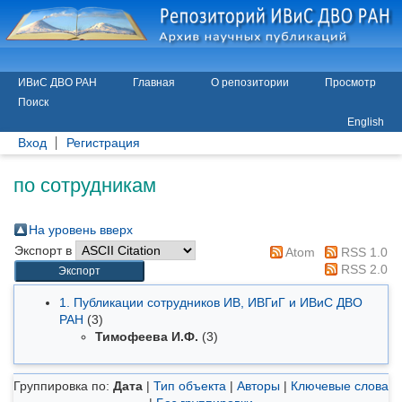
ИВиС ДВО РАН
Главная
О репозитории
Просмотр
Поиск
English
Вход
Регистрация
по сотрудникам
На уровень вверх
Экспорт в
Atom
RSS 1.0
RSS 2.0
1. Публикации сотрудников ИВ, ИВГиГ и ИВиС ДВО
РАН
(3)
Тимофеева И.Ф.
(3)
Группировка по:
Дата
|
Тип объекта
|
Авторы
|
Ключевые слова