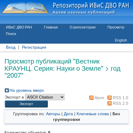
ИВиС ДВО РАН
Главная
О репозитории
Просмотр
Поиск
English
Вход
Регистрация
Просмотр публикаций "Вестник
КРАУНЦ. Серия: Науки о Земле" > год
"2007"
На уровень вверх
Экспорт в
Atom
RSS 1.0
RSS 2.0
Группировка по:
Авторы
|
Дата
|
Ключевые слова
|
Без
группировки
Количество объектов:
6
.