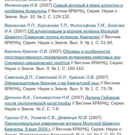
Мелекесцев И.В.
(2007)
Самый крупный в мире аллохтон и
проблема Атлантиды
// Вестник КРАУНЦ. Серия: Науки о
Земле. Вып. 10. № 2. С. 129-132.
Вергасова Л.П.
,
Кирсанова Т.П.
,
Философова Т.М.
,
Бойкова
И.А.
(2007)
Об алунитизации в кратере вулкана Молодой
Шивелуч (Северная группа вулканов, Камчатка)
// Вестник
КРАУНЦ. Серия: Науки о Земле. Вып. 9. № 1. С. 51-60.
Бергаль-Кувикас О.В.
(2007)
Объемы и особенности
пространственного проявления вулканизма рифтовых зон
Срединно-океанических хребтов
// Вестник КРАУНЦ. Серия:
Науки о Земле. Вып. 9. № 1. С. 150-153.
Савельев Д.П.
,
Савельева О.Л.
,
Кувикас О.В.
(2007)
Офикальцитовые брекчии п-ва Камчатский мыс
// Вестник
КРАУНЦ. Серия: Науки о Земле. Вып. 9. № 1. С. 73-78.
Дрознин В.А.
,
Селиверстов Н.И.
(2007)
Долина Гейзеров
после геологической катастрофы
// Вестник КРАУНЦ. Серия:
Науки о Земле. № 2. С. 7-8.
Гирина О.А.
,
Ушаков С.В.
,
Демянчук Ю.В.
(2007)
Пароксизмальное извержение вулкана Молодой Шивелуч,
Камчатка, 9 мая 2004 г.
// Вестник КРАУНЦ. Серия: Науки о
Земле. Петропавловск-Камчатский. Вып. 10. № 2. С. 65-73.