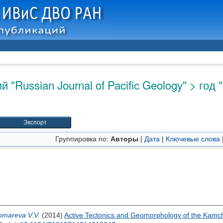
"Russian Journal of Pacific Geology" > год 
Группировка по:
Авторы
|
Дата
|
Ключевые слова
omareva V.V.
(2014)
Active Tectonics and Geomorphology of the Kamc