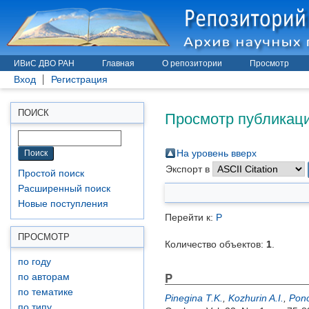
ИВиС ДВО РАН
Главная
О репозитории
Просмотр
Вход
Регистрация
Просмотр публикаций 
ПОИСК
На уровень вверх
Экспорт в
Простой поиск
Расширенный поиск
Новые поступления
Перейти к:
P
ПРОСМОТР
Количество объектов:
1
.
по году
P
по авторам
по тематике
Pinegina T.K.
,
Kozhurin A.I.
,
Pon
по типу