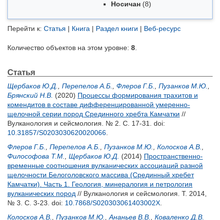
Носичан
(8)
Перейти к:
Статья
|
Книга
|
Раздел книги
|
Веб-ресурс
Количество объектов на этом уровне:
8
.
Статья
Щербаков Ю.Д.
,
Перепелов А.Б.
,
Флеров Г.Б.
,
Пузанков М.Ю.
,
Брянский Н.В.
(2020)
Процессы формирования трахитов и
комендитов в составе дифференцированной умеренно-
щелочной серии пород Срединного хребта Камчатки
//
Вулканология и сейсмология. № 2. С. 17-31.
doi:
10.31857/S0203030620020066
.
Флеров Г.Б.
,
Перепелов А.Б.
,
Пузанков М.Ю.
,
Колосков А.В.
,
Философова Т.М.
,
Щербаков Ю.Д.
(2014)
Пространственно-
временные соотношения вулканических ассоциаций разной
щелочности Белоголовского массива (Срединный хребет
Камчатки). Часть 1. Геология, минералогия и петрология
вулканических пород
// Вулканология и сейсмология. Т. 2014,
№ 3. С. 3-23.
doi:
10.7868/S020303061403002X
.
Колосков А.В.
,
Пузанков М.Ю.
,
Ананьев В.В.
,
Коваленко Д.В.