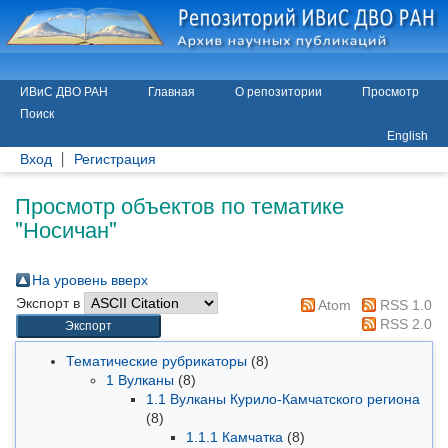
ИВиС ДВО РАН
Главная
О репозитории
Просмотр
Поиск
English
Вход
Регистрация
Просмотр объектов по тематике
"Носичан"
На уровень вверх
Экспорт в
Atom
RSS 1.0
RSS 2.0
Тематические рубрикаторы
(8)
1 Вулканы
(8)
1.1 Вулканы Курило-Камчатского региона
(8)
1.1.1 Камчатка
(8)