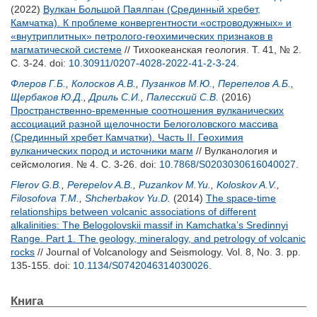
(2022)
Вулкан Большой Паялпан (Cрединный хребет,
Камчатка). К проблеме конвергентности «островодужных» и
«внутриплитных» петролого-геохимических признаков в
магматической системе
// Тихоокеанская геология. Т. 41, № 2.
С. 3-24.
doi:
10.30911/0207-4028-2022-41-2-3-24
.
Флеров Г.Б.
,
Колосков А.В.
,
Пузанков М.Ю.
,
Перепелов А.Б.
,
Щербаков Ю.Д.
,
Дриль С.И.
,
Палесский С.В.
(2016)
Пространственно-временные соотношения вулканических
ассоциаций разной щелочности Белоголовского массива
(Срединный хребет Камчатки). Часть II. Геохимия
вулканических пород и источники магм
// Вулканология и
сейсмология. № 4. С. 3-26.
doi:
10.7868/S0203030616040027
.
Flerov G.B.
,
Perepelov A.B.
,
Puzankov M.Yu.
,
Koloskov A.V.
,
Filosofova T.M.
,
Shcherbakov Yu.D.
(2014)
The space-time
relationships between volcanic associations of different
alkalinities: The Belogolovskii massif in Kamchatka’s Sredinnyi
Range. Part 1. The geology, mineralogy, and petrology of volcanic
rocks
// Journal of Volcanology and Seismology. Vol. 8, No. 3. pp.
135-155.
doi:
10.1134/S0742046314030026
.
Книга