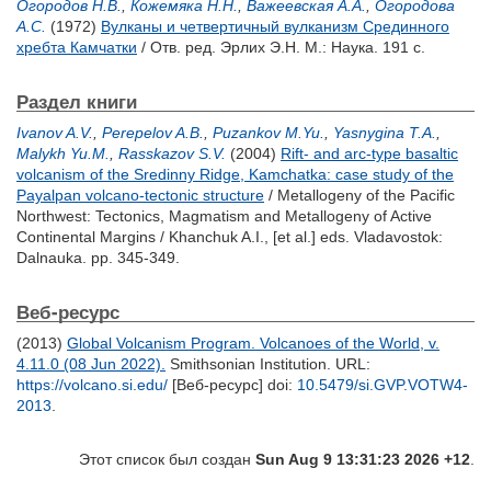
Огородов Н.В.
,
Кожемяка Н.Н.
,
Важеевская А.А.
,
Огородова
А.С.
(1972)
Вулканы и четвертичный вулканизм Срединного
хребта Камчатки
/ Отв. ред.
Эрлих Э.Н.
М.: Наука. 191 с.
Раздел книги
Ivanov A.V.
,
Perepelov A.B.
,
Puzankov M.Yu.
,
Yasnygina T.A.
,
Malykh Yu.M.
,
Rasskazov S.V.
(2004)
Rift- and arc-type basaltic
volcanism of the Sredinny Ridge, Kamchatka: case study of the
Payalpan volcano-tectonic structure
/ Metallogeny of the Pacific
Northwest: Tectonics, Magmatism and Metallogeny of Active
Continental Margins /
Khanchuk A.I.
,
[et al.]
eds. Vladavostok:
Dalnauka. pp. 345-349.
Веб-ресурс
(2013)
Global Volcanism Program. Volcanoes of the World, v.
4.11.0 (08 Jun 2022).
Smithsonian Institution. URL:
https://volcano.si.edu/
[Веб-ресурс] doi:
10.5479/si.GVP.VOTW4-
2013
.
Этот список был создан
Sun Aug 9 13:31:23 2026 +12
.